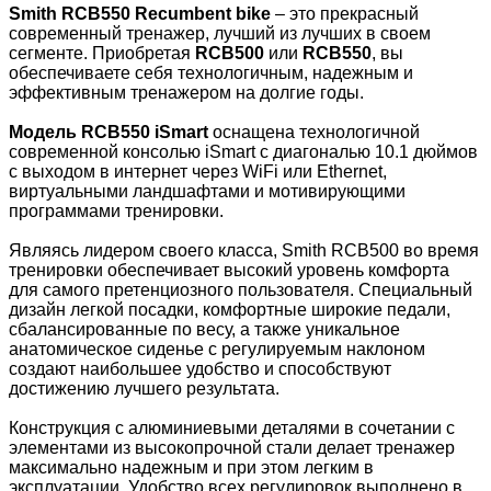
Smith RCB550 Recumbent bike
– это прекрасный
современный тренажер, лучший из лучших в своем
сегменте. Приобретая
RCB500
или
RCB550
, вы
обеспечиваете себя технологичным, надежным и
эффективным тренажером на долгие годы.
Модель RCB550 iSmart
оснащена технологичной
современной консолью iSmart с диагональю 10.1 дюймов
с выходом в интернет через WiFi или Ethernet,
виртуальными ландшафтами и мотивирующими
программами тренировки.
Являясь лидером своего класса, Smith RCB500 во время
тренировки обеспечивает высокий уровень комфорта
для самого претенциозного пользователя. Специальный
дизайн легкой посадки, комфортные широкие педали,
сбалансированные по весу, а также уникальное
анатомическое сиденье с регулируемым наклоном
создают наибольшее удобство и способствуют
достижению лучшего результата.
Конструкция с алюминиевыми деталями в сочетании с
элементами из высокопрочной стали делает тренажер
максимально надежным и при этом легким в
эксплуатации. Удобство всех регулировок выполнено в