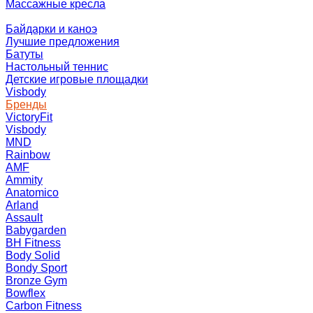
Массажные кресла
Байдарки и каноэ
Лучшие предложения
Батуты
Настольный теннис
Детские игровые площадки
Visbody
Бренды
VictoryFit
Visbody
MND
Rainbow
AMF
Ammity
Anatomico
Arland
Assault
Babygarden
BH Fitness
Body Solid
Bondy Sport
Bronze Gym
Bowflex
Carbon Fitness