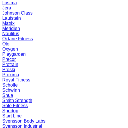
Itosima
Jera
Johnson Class
Laufstein
Matrix
Meridien
Nautilus
Octane Fitness
Oto
Oxygen
Playgarden
Precor
Protrain
Proski
Proxima
Royal Fitness
Scholle
Schwinn
Shua
Smith Strength
Sole Fitness
Sportop
Start Line
Svensson Body Labs
Svensson Industrial