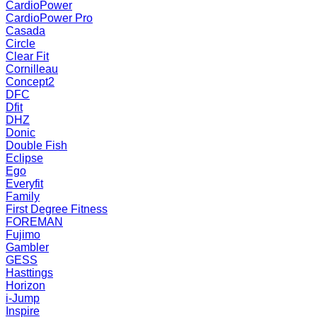
CardioPower
CardioPower Pro
Casada
Circle
Clear Fit
Cornilleau
Concept2
DFC
Dfit
DHZ
Donic
Double Fish
Eclipse
Ego
Everyfit
Family
First Degree Fitness
FOREMAN
Fujimo
Gambler
GESS
Hasttings
Horizon
i-Jump
Inspire