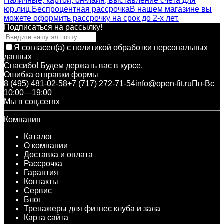
Наличные, картой, он-лайн, выставление счета для
юр.лиц.
Беспроцентная рассрочка
В нашем магазине вы
можете оформить рассрочку на срок до 2-х лет.
Подписаться на рассылкy!
Я согласен(a)
с политикой обработки персональных
данных
Спасибо! Будем держать вас в курсе.
Ошибка отправки формы
8 (495) 481-02-58
+7 (717) 272-71-54
info@open-fit.ru
Пн-Вс
10:00—19:00
Мы в соц.сетях
Компания
Каталог
О компании
Доставка и оплата
Рассрочка
Гарантия
Контакты
Сервис
Блог
Тренажеры для фитнес клуба и зала
Карта сайта