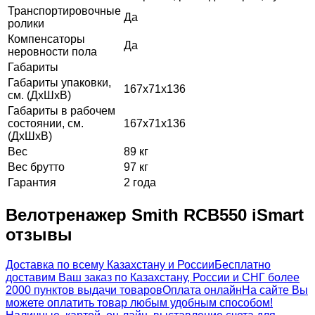
Транспортировочные
Да
ролики
Компенсаторы
Да
неровности пола
Габариты
Габариты упаковки,
167х71х136
см. (ДхШхВ)
Габариты в рабочем
состоянии, см.
167х71х136
(ДхШхВ)
Вес
89 кг
Вес брутто
97 кг
Гарантия
2 года
Велотренажер Smith RCB550 iSmart
отзывы
Доставка по всему Казахстану и России
Бесплатно
доставим Ваш заказ по Казахстану, России и СНГ более
2000 пунктов выдачи товаров
Оплата онлайн
На сайте Вы
можете оплатить товар любым удобным способом!