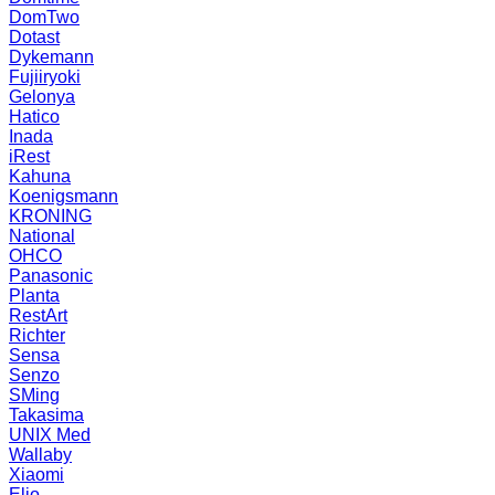
DomTwo
Dotast
Dykemann
Fujiiryoki
Gelonya
Hatico
Inada
iRest
Kahuna
Koenigsmann
KRONING
National
OHCO
Panasonic
Planta
RestArt
Richter
Sensa
Senzo
SMing
Takasima
UNIX Med
Wallaby
Xiaomi
Elio