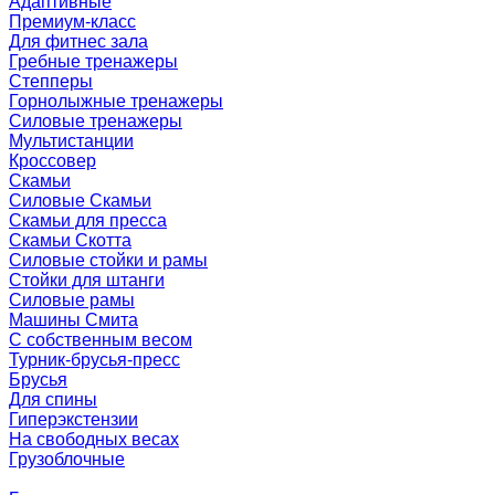
Адаптивные
Премиум-класс
Для фитнес зала
Гребные тренажеры
Степперы
Горнолыжные тренажеры
Силовые тренажеры
Мультистанции
Кроссовер
Скамьи
Силовые Скамьи
Скамьи для пресса
Скамьи Скотта
Силовые стойки и рамы
Стойки для штанги
Силовые рамы
Машины Смита
C собственным весом
Турник-брусья-пресс
Брусья
Для спины
Гиперэкстензии
На свободных весах
Грузоблочные