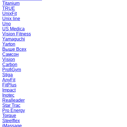
Titanium
TRUE
UnixFit
Unix line
Uno
US Medica
Vision Fitness
Yamaguchi
Yarton
Выше Всех
Самсон
Vision
Carbon
ProfiGym
Stiga
AnyFit
FitPlus
Impact
Inotec
Realleader
Star Trac
Pro Energy
Torque
Steelflex
iMassage