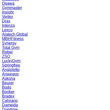
Ogawa
Gymmaster
Insight
Vertex
Drax
Intenza
Lexco
Alatech Global
MBHFitness
Synergy
Total Gym
Rebel
ZSO
LuckyGym
Springfree
Angioletto
Anwegoo
Askona
Beurer
Bodo
Booker
Bradex
Calviano
Dameida
Domtime