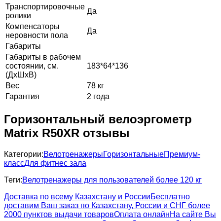
Транспортировочные
Да
ролики
Компенсаторы
Да
неровности пола
Габариты
Габариты в рабочем
состоянии, см.
183*64*136
(ДхШхВ)
Вес
78 кг
Гарантия
2 года
Горизонтальный велоэргометр
Matrix R50XR отзывы
Категории:
Велотренажеры
Горизонтальные
Премиум-
класс
Для фитнес зала
Теги:
Велотренажеры для пользователей более 120 кг
Доставка по всему Казахстану и России
Бесплатно
доставим Ваш заказ по Казахстану, России и СНГ более
2000 пунктов выдачи товаров
Оплата онлайн
На сайте Вы