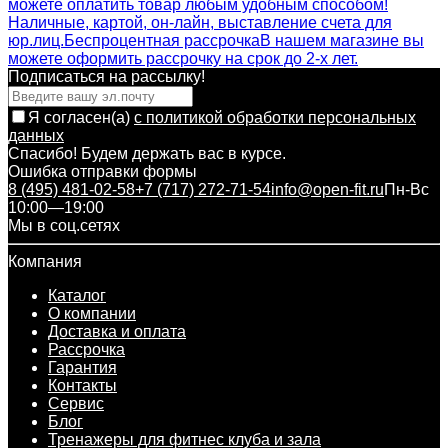
можете оплатить товар любым удобным способом!
Наличные, картой, он-лайн, выставление счета для
юр.лиц.
Беспроцентная рассрочка
В нашем магазине вы
можете оформить рассрочку на срок до 2-х лет.
Подписаться на рассылкy!
Я согласен(a)
с политикой обработки персональных
данных
Спасибо! Будем держать вас в курсе.
Ошибка отправки формы
8 (495) 481-02-58
+7 (717) 272-71-54
info@open-fit.ru
Пн-Вс
10:00—19:00
Мы в соц.сетях
Компания
Каталог
О компании
Доставка и оплата
Рассрочка
Гарантия
Контакты
Сервис
Блог
Тренажеры для фитнес клуба и зала