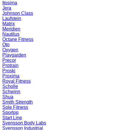
Itosima
Jera
Johnson Class
Laufstein
Matrix
Meridien
Nautilus
Octane Fitness
Oto
Oxygen
Playgarden
Precor
Protrain
Proski
Proxima
Royal Fitness
Scholle
Schwinn
Shua
Smith Strength
Sole Fitness
Sportop
Start Line
Svensson Body Labs
Svensson Industrial