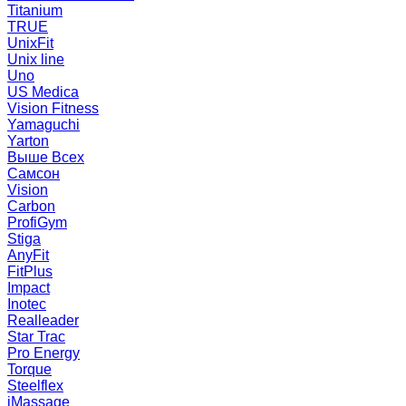
Titanium
TRUE
UnixFit
Unix line
Uno
US Medica
Vision Fitness
Yamaguchi
Yarton
Выше Всех
Самсон
Vision
Carbon
ProfiGym
Stiga
AnyFit
FitPlus
Impact
Inotec
Realleader
Star Trac
Pro Energy
Torque
Steelflex
iMassage