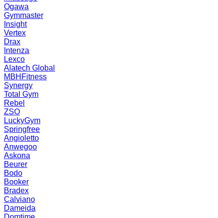
Ogawa
Gymmaster
Insight
Vertex
Drax
Intenza
Lexco
Alatech Global
MBHFitness
Synergy
Total Gym
Rebel
ZSO
LuckyGym
Springfree
Angioletto
Anwegoo
Askona
Beurer
Bodo
Booker
Bradex
Calviano
Dameida
Domtime