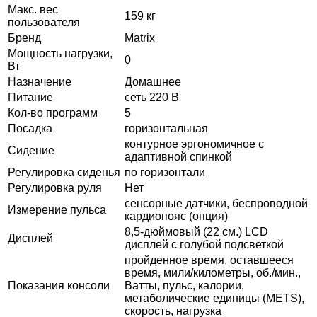
Макс. вес
159 кг
пользователя
Бренд
Matrix
Мощность нагрузки,
0
Вт
Назначение
Домашнее
Питание
сеть 220 В
Кол-во программ
5
Посадка
горизонтальная
контурное эргономичное с
Сидение
адаптивной спинкой
Регулировка сиденья
по горизонтали
Регулировка руля
Нет
сенсорные датчики, беспроводной
Измерение пульса
кардиопояс (опция)
8,5-дюймовый (22 см.) LCD
Дисплей
дисплей с голубой подсветкой
пройденное время, оставшееся
время, мили/километры, об./мин.,
Показания консоли
Ватты, пульс, калории,
метаболические единицы (METS),
скорость, нагрузка