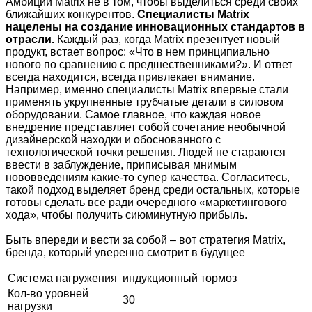
Амбиции Matrix не в том, чтобы выделиться среди своих
ближайших конкурентов.
Специалисты Matrix
нацелены на создание инновационных стандартов в
отрасли.
Каждый раз, когда Matrix презентует новый
продукт, встает вопрос: «Что в нем принципиально
нового по сравнению с предшественниками?». И ответ
всегда находится, всегда привлекает внимание.
Например, именно специалисты Matrix впервые стали
применять укрупненные трубчатые детали в силовом
оборудовании. Самое главное, что каждая новое
внедрение представляет собой сочетание необычной
дизайнерской находки и обоснованного с
технологической точки решения. Людей не стараются
ввести в заблуждение, приписывая мнимым
нововведениям какие-то супер качества. Согласитесь,
такой подход выделяет бренд среди остальных, которые
готовы сделать все ради очередного «маркетингового
хода», чтобы получить сиюминутную прибыль.
Быть впереди и вести за собой – вот стратегия Matrix,
бренда, который уверенно смотрит в будущее
Система нагружения
индукционный тормоз
Кол-во уровней
30
нагрузки