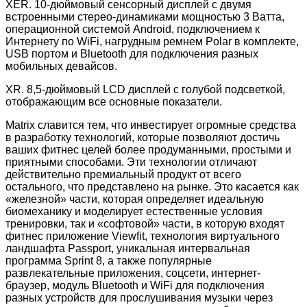
XER. 10-дюймовый сенсорный дисплей с двумя
встроенными стерео-динамиками мощностью 3 Ватта,
операционной системой Android, подключением к
Интернету по WiFi, нагрудным ремнем Polar в комплекте,
USB портом и Bluetooth для подключения разных
мобильных девайсов.
XR. 8,5-дюймовый LCD дисплей с голубой подсветкой,
отображающим все основные показатели.
Matrix славится тем, что инвестирует огромные средства
в разработку технологий, которые позволяют достичь
ваших фитнес целей более продуманными, простыми и
приятными способами. Эти технологии отличают
действительно премиальный продукт от всего
остального, что представлено на рынке. Это касается как
«железной» части, которая определяет идеальную
биомеханику и моделирует естественные условия
тренировки, так и «софтовой» части, в которую входят
фитнес приложение Viewfit, технология виртуального
ландшафта Passport, уникальная интервальная
программа Sprint 8, а также популярные
развлекательные приложения, соцсети, интернет-
браузер, модуль Bluetooth и WiFi для подключения
разных устройств для прослушивания музыки через