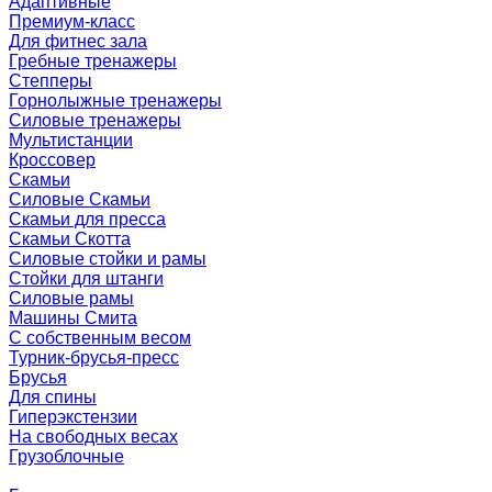
Адаптивные
Премиум-класс
Для фитнес зала
Гребные тренажеры
Степперы
Горнолыжные тренажеры
Силовые тренажеры
Мультистанции
Кроссовер
Скамьи
Силовые Скамьи
Скамьи для пресса
Скамьи Скотта
Силовые стойки и рамы
Стойки для штанги
Силовые рамы
Машины Смита
C собственным весом
Турник-брусья-пресс
Брусья
Для спины
Гиперэкстензии
На свободных весах
Грузоблочные