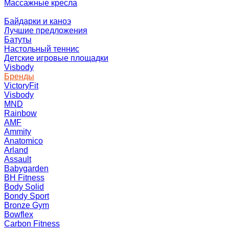
Массажные кресла
Байдарки и каноэ
Лучшие предложения
Батуты
Настольный теннис
Детские игровые площадки
Visbody
Бренды
VictoryFit
Visbody
MND
Rainbow
AMF
Ammity
Anatomico
Arland
Assault
Babygarden
BH Fitness
Body Solid
Bondy Sport
Bronze Gym
Bowflex
Carbon Fitness