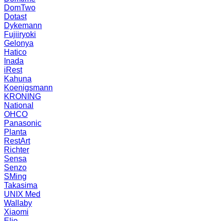
DomTwo
Dotast
Dykemann
Fujiiryoki
Gelonya
Hatico
Inada
iRest
Kahuna
Koenigsmann
KRONING
National
OHCO
Panasonic
Planta
RestArt
Richter
Sensa
Senzo
SMing
Takasima
UNIX Med
Wallaby
Xiaomi
Elio