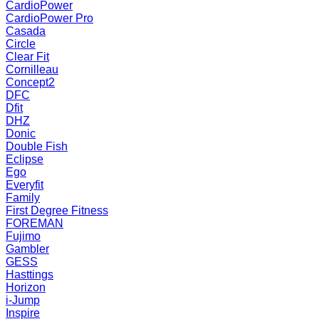
CardioPower
CardioPower Pro
Casada
Circle
Clear Fit
Cornilleau
Concept2
DFC
Dfit
DHZ
Donic
Double Fish
Eclipse
Ego
Everyfit
Family
First Degree Fitness
FOREMAN
Fujimo
Gambler
GESS
Hasttings
Horizon
i-Jump
Inspire