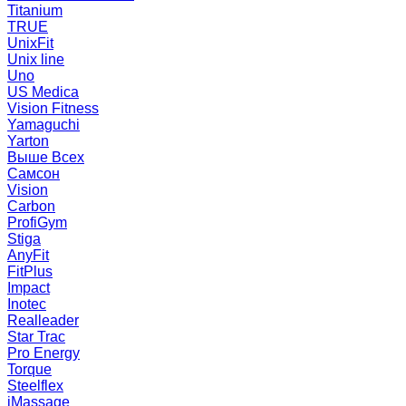
Titanium
TRUE
UnixFit
Unix line
Uno
US Medica
Vision Fitness
Yamaguchi
Yarton
Выше Всех
Самсон
Vision
Carbon
ProfiGym
Stiga
AnyFit
FitPlus
Impact
Inotec
Realleader
Star Trac
Pro Energy
Torque
Steelflex
iMassage