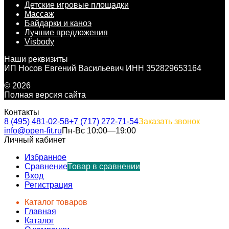
Детские игровые площадки
Массаж
Байдарки и каноэ
Лучшие предложения
Visbody
Наши реквизиты
ИП Носов Евгений Васильевич ИНН 352829653164
© 2026
Полная версия сайта
Контакты
8 (495) 481-02-58
+7 (717) 272-71-54
Заказать звонок
info@open-fit.ru
Пн-Вс 10:00—19:00
Личный кабинет
Избранное
Сравнение
Товар в сравнении
Вход
Регистрация
Каталог товаров
Главная
Каталог