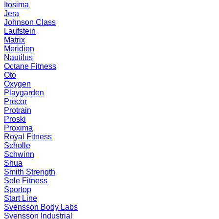
Itosima
Jera
Johnson Class
Laufstein
Matrix
Meridien
Nautilus
Octane Fitness
Oto
Oxygen
Playgarden
Precor
Protrain
Proski
Proxima
Royal Fitness
Scholle
Schwinn
Shua
Smith Strength
Sole Fitness
Sportop
Start Line
Svensson Body Labs
Svensson Industrial