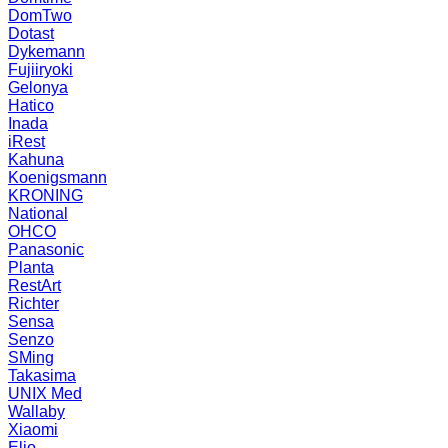
DomTwo
Dotast
Dykemann
Fujiiryoki
Gelonya
Hatico
Inada
iRest
Kahuna
Koenigsmann
KRONING
National
OHCO
Panasonic
Planta
RestArt
Richter
Sensa
Senzo
SMing
Takasima
UNIX Med
Wallaby
Xiaomi
Elio