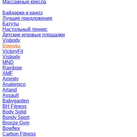
Массажные кресла
Байдарки и каноэ
Лучшие предложения
Батуты
Настольный теннис
Детские игровые площадки
Visbody
Бренды
VictoryFit
Visbody
MND
Rainbow
AMF
Ammity
Anatomico
Arland
Assault
Babygarden
BH Fitness
Body Solid
Bondy Sport
Bronze Gym
Bowflex
Carbon Fitness