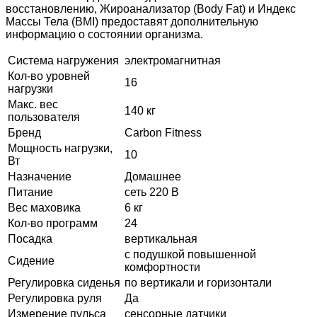
восстановлению, Жироанализатор (Body Fat) и Индекс
Массы Тела (BMI) предоставят дополнительную
информацию o состоянии организма.
Система нагружения
электромагнитная
Кол-во уровней
16
нагрузки
Макс. вес
140 кг
пользователя
Бренд
Carbon Fitness
Мощность нагрузки,
10
Вт
Назначение
Домашнее
Питание
сеть 220 В
Вес маховика
6 кг
Кол-во программ
24
Посадка
вертикальная
с подушкой повышенной
Сидение
комфортности
Регулировка сиденья
по вертикали и горизонтали
Регулировка руля
Да
Измерение пульса
сенсорные датчики