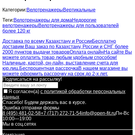
Категории:
Велотренажеры
Вертикальные
Теги:
Велотренажеры для дома
Недорогие
велотренажеры
Велотренажеры для пользователей
более 120 кг
Доставка по всему Казахстану и России
Бесплатно
доставим Ваш заказ по Казахстану, России и СНГ более
2000 пунктов выдачи товаров
Оплата онлайн
На сайте Вы
можете оплатить товар любым удобным способом!
Наличные, картой, он-лайн, выставление счета для
юр.лиц.
Беспроцентная рассрочка
В нашем магазине вы
можете оформить рассрочку на срок до 2-х лет.
Подписаться на рассылкy!
Я согласен(a)
с политикой обработки персональных
данных
Спасибо! Будем держать вас в курсе.
Ошибка отправки формы
8 (495) 481-02-58
+7 (717) 272-71-54
info@open-fit.ru
Пн-Вс
10:00—19:00
Мы в соц.сетях
Компания