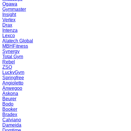
Ogawa
Gymmaster
Insight
Vertex
Drax
Intenza
Lexco
Alatech Global
MBHFitness
Synergy
Total Gym
Rebel
ZSO
LuckyGym
Springfree
Angioletto
Anwegoo
Askona
Beurer
Bodo
Booker
Bradex
Calviano
Dameida
Domtime