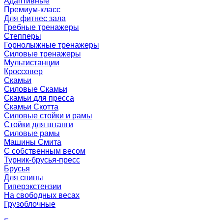
Адаптивные
Премиум-класс
Для фитнес зала
Гребные тренажеры
Степперы
Горнолыжные тренажеры
Силовые тренажеры
Мультистанции
Кроссовер
Скамьи
Силовые Скамьи
Скамьи для пресса
Скамьи Скотта
Силовые стойки и рамы
Стойки для штанги
Силовые рамы
Машины Смита
C собственным весом
Турник-брусья-пресс
Брусья
Для спины
Гиперэкстензии
На свободных весах
Грузоблочные