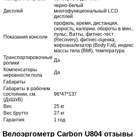
черно-белый
Дисплей
многофункциональный LCD
дисплей
профиль, время, дистанция,
скорость, калории, обороты в мин.,
пульс, Ватты, фитнес-тест
Показания консоли
(Recovery), фитнес-оценка,
жироанализатор (Body Fat), индекс
массы тела (BMI), температура
Транспортировочные
Да
ролики
Компенсаторы
Да
неровности пола
Габариты
Габариты в рабочем
состоянии, см.
96*47*137
(ДхШхВ)
Вес
25 кг
Вес брутто
27 кг
Гарантия
1 год
Велоэргометр Carbon U804 отзывы