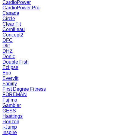
CardioPower
CardioPower Pro
Casada
Circle
Clear Fit
Cornilleau
Concept2
DFC
Dfit
DHZ
Donic
Double Fish
Eclipse
Ego
Everyfit
Family
First Degree Fitness
FOREMAN
Fujimo
Gambler
GESS
Hasttings
Horizon
i-Jump
Inspire