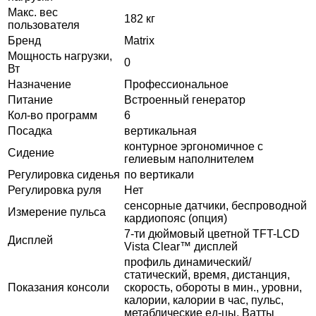
Макс. вес
182 кг
пользователя
Бренд
Matrix
Мощность нагрузки,
0
Вт
Назначение
Профессиональное
Питание
Встроенный генератор
Кол-во программ
6
Посадка
вертикальная
контурное эргономичное с
Сидение
гелиевым наполнителем
Регулировка сиденья
по вертикали
Регулировка руля
Нет
сенсорные датчики, беспроводной
Измерение пульса
кардиопояс (опция)
7-ти дюймовый цветной TFT-LCD
Дисплей
Vista Clear™ дисплей
профиль динамический/
статический, время, дистанция,
Показания консоли
скорость, обороты в мин., уровни,
калории, калории в час, пульс,
метаблические ед-цы, Ватты