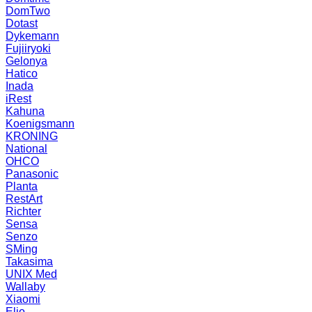
DomTwo
Dotast
Dykemann
Fujiiryoki
Gelonya
Hatico
Inada
iRest
Kahuna
Koenigsmann
KRONING
National
OHCO
Panasonic
Planta
RestArt
Richter
Sensa
Senzo
SMing
Takasima
UNIX Med
Wallaby
Xiaomi
Elio