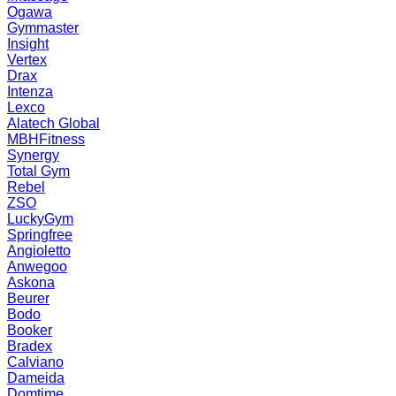
Ogawa
Gymmaster
Insight
Vertex
Drax
Intenza
Lexco
Alatech Global
MBHFitness
Synergy
Total Gym
Rebel
ZSO
LuckyGym
Springfree
Angioletto
Anwegoo
Askona
Beurer
Bodo
Booker
Bradex
Calviano
Dameida
Domtime