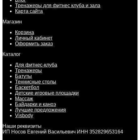
Тренажеры для фитнес клуба и зала
Карта сайта
Магазин
Корзина
Личный кабинет
Оформить заказ
Каталог
Для фитнес-клуба
Тренажеры
Батуты
Теннисные столы
Баскетбол
Детские игровые площадки
Массаж
Байдарки и каноэ
Лучшие предложения
Visbody
Наши реквизиты
ИП Носов Евгений Васильевич ИНН 352829653164