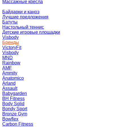
Массажные кресла
Байдарки и каноэ
Лучшие предложения
Батуты
Настольный теннис
Детские игровые площадки
Visbody
Бренды
VictoryFit
Visbody
MND
Rainbow
AMF
Ammity
Anatomico
Arland
Assault
Babygarden
BH Fitness
Body Solid
Bondy Sport
Bronze Gym
Bowflex
Carbon Fitness