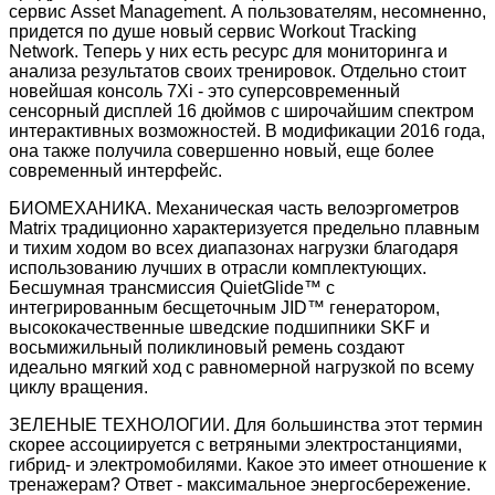
сервис Asset Management. А пользователям, несомненно,
придется по душе новый сервис Workout Tracking
Network. Теперь у них есть ресурс для мониторинга и
анализа результатов своих тренировок. Отдельно стоит
новейшая консоль 7Xi - это суперсовременный
сенсорный дисплей 16 дюймов с широчайшим спектром
интерактивных возможностей. В модификации 2016 года,
она также получила совершенно новый, еще более
современный интерфейс.
БИОМЕХАНИКА. Механическая часть велоэргометров
Matrix традиционно характеризуется предельно плавным
и тихим ходом во всех диапазонах нагрузки благодаря
использованию лучших в отрасли комплектующих.
Бесшумная трансмиссия QuietGlide™ с
интегрированным беcщеточным JID™ генератором,
высококачественные шведские подшипники SKF и
восьмижильный поликлиновый ремень создают
идеально мягкий ход с равномерной нагрузкой по всему
циклу вращения.
ЗЕЛЕНЫЕ ТЕХНОЛОГИИ. Для большинства этот термин
скорее ассоциируется с ветряными электростанциями,
гибрид- и электромобилями. Какое это имеет отношение к
тренажерам? Ответ - максимальное энергосбережение.