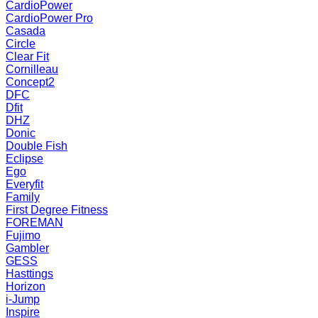
CardioPower
CardioPower Pro
Casada
Circle
Clear Fit
Cornilleau
Concept2
DFC
Dfit
DHZ
Donic
Double Fish
Eclipse
Ego
Everyfit
Family
First Degree Fitness
FOREMAN
Fujimo
Gambler
GESS
Hasttings
Horizon
i-Jump
Inspire