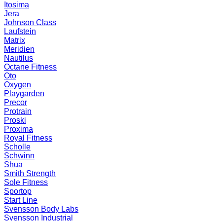
Itosima
Jera
Johnson Class
Laufstein
Matrix
Meridien
Nautilus
Octane Fitness
Oto
Oxygen
Playgarden
Precor
Protrain
Proski
Proxima
Royal Fitness
Scholle
Schwinn
Shua
Smith Strength
Sole Fitness
Sportop
Start Line
Svensson Body Labs
Svensson Industrial