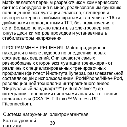
Matrix является первым разработчиком коммерческого
фитнес оборудования в мире, реализовавшим функцию
полноценной эксплуатации эллипсов, степперов и
велотренажеров с любыми экранами, в том числе 16-ти
дюймовыми полноцветными TFT, без подключения к
сети. Больше не нужно платить за электроэнергию,
тянуть десятки метров проводов и устанавливать
стабилизаторы напряжения.
ПРОГРАММНЫЕ РЕШЕНИЯ. Matrix традиционно
находится в числе лидеров по внедрению новых
софтверных решений. Они касаются самых
разнообразных сторон эксплуатации тренажера - от
различных специализированных тренировочных
профилей (фит-тест Института Купера), развлекательной
составляющей с использованием iPod/iPhone/Nike+iPod,
революционной технологии интерактивного видео
"Виртуальный ландшафт™" (Virtual Active™) до
интеграции с внешними системами анализа состояния
пользователя (CSAFE, FitLinxx™ Wireless RF,
Fitconnection).
Система нагружения
электромагнитная
Кол-во уровней
30
нагрузки