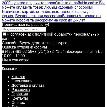
2000 пунктов выдачи товаров
Оплата онлайн
На сайте Вы
можете оплатить товар любым удобным способом!
Наличные, картой, он-лайн, выставление счета для
юр.лиц.
Беспроцентная рассрочка
В нашем магазине вы
можете оформить рассрочку на срок до 2-х лет.
Подписаться на рассылкy!
Я согласен(a)
с политикой обработки персональных
данных
Спасибо! Будем держать вас в курсе.
Ошибка отправки формы
8 (495) 481-02-58
+7 (717) 272-71-54
info@open-fit.ru
Пн-Вс
10:00—19:00
Мы в соц.сетях
Компания
Каталог
О компании
Доставка и оплата
Рассрочка
Гарантия
Контакты
Сервис
Блог