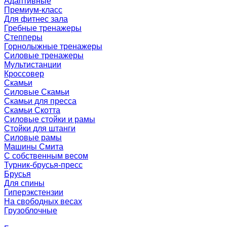
Адаптивные
Премиум-класс
Для фитнес зала
Гребные тренажеры
Степперы
Горнолыжные тренажеры
Силовые тренажеры
Мультистанции
Кроссовер
Скамьи
Силовые Скамьи
Скамьи для пресса
Скамьи Скотта
Силовые стойки и рамы
Стойки для штанги
Силовые рамы
Машины Смита
C собственным весом
Турник-брусья-пресс
Брусья
Для спины
Гиперэкстензии
На свободных весах
Грузоблочные