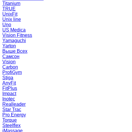
Titanium
TRUE
UnixFit
Unix line
Uno
US Medica
Vision Fitness
Yamaguchi
Yarton
Выше Всех
Самсон
Vision
Carbon
ProfiGym
Stiga
AnyFit
FitPlus
Impact
Inotec
Realleader
Star Trac
Pro Energy
Torque
Steelflex
iMassage