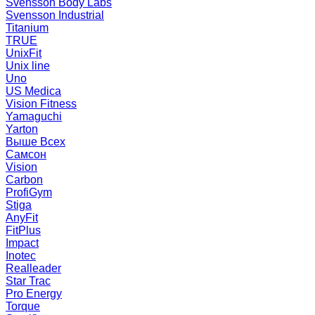
Svensson Body Labs
Svensson Industrial
Titanium
TRUE
UnixFit
Unix line
Uno
US Medica
Vision Fitness
Yamaguchi
Yarton
Выше Всех
Самсон
Vision
Carbon
ProfiGym
Stiga
AnyFit
FitPlus
Impact
Inotec
Realleader
Star Trac
Pro Energy
Torque