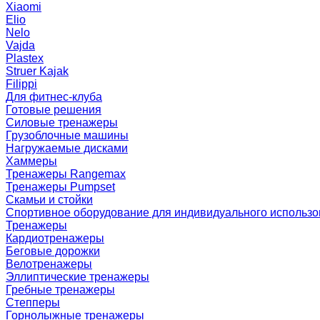
Xiaomi
Elio
Nelo
Vajda
Plastex
Struer Kajak
Filippi
Для фитнес-клуба
Готовые решения
Силовые тренажеры
Грузоблочные машины
Нагружаемые дисками
Хаммеры
Тренажеры Rangemax
Тренажеры Pumpset
Скамьи и стойки
Спортивное оборудование для индивидуального использ
Тренажеры
Кардиотренажеры
Беговые дорожки
Велотренажеры
Эллиптические тренажеры
Гребные тренажеры
Степперы
Горнолыжные тренажеры