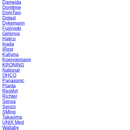
Dameida
Domtime
DomTwo
Dotast
Dykemann
Fujiiryoki
Gelonya
Hatico
Inada
iRest
Kahuna
Koenigsmann
KRONING
National
OHCO
Panasonic
Planta
RestArt
Richter
Sensa
Senzo
SMing
Takasima
UNIX Med
Wallaby