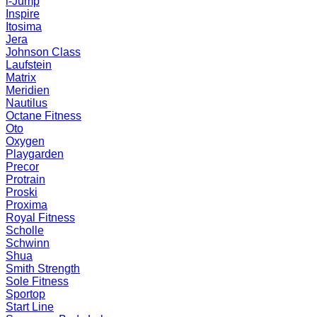
i-Jump
Inspire
Itosima
Jera
Johnson Class
Laufstein
Matrix
Meridien
Nautilus
Octane Fitness
Oto
Oxygen
Playgarden
Precor
Protrain
Proski
Proxima
Royal Fitness
Scholle
Schwinn
Shua
Smith Strength
Sole Fitness
Sportop
Start Line