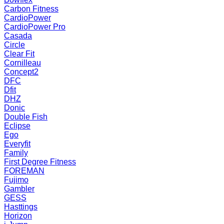
Carbon Fitness
CardioPower
CardioPower Pro
Casada
Circle
Clear Fit
Cornilleau
Concept2
DFC
Dfit
DHZ
Donic
Double Fish
Eclipse
Ego
Everyfit
Family
First Degree Fitness
FOREMAN
Fujimo
Gambler
GESS
Hasttings
Horizon