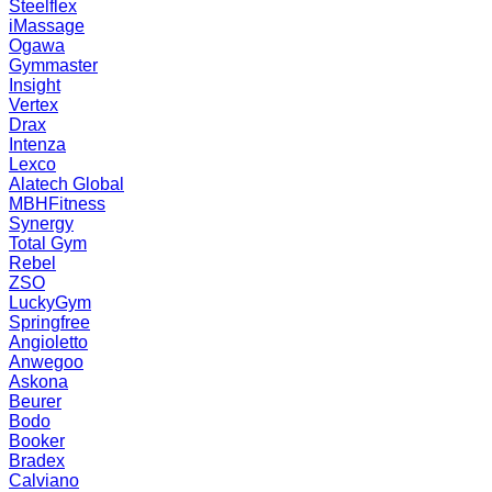
Steelflex
iMassage
Ogawa
Gymmaster
Insight
Vertex
Drax
Intenza
Lexco
Alatech Global
MBHFitness
Synergy
Total Gym
Rebel
ZSO
LuckyGym
Springfree
Angioletto
Anwegoo
Askona
Beurer
Bodo
Booker
Bradex
Calviano