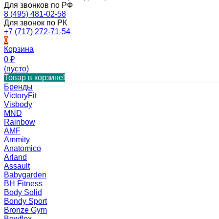
Для звонков по РФ
8 (495) 481-02-58
Для звонок по РК
+7 (717) 272-71-54
0
Корзина
0
₽
(пусто)
Товар в корзине!
Бренды
VictoryFit
Visbody
MND
Rainbow
AMF
Ammity
Anatomico
Arland
Assault
Babygarden
BH Fitness
Body Solid
Bondy Sport
Bronze Gym
Bowflex