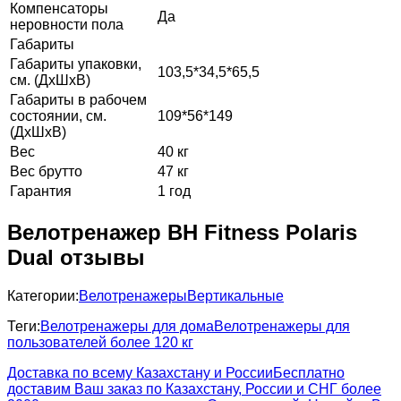
Компенсаторы
Да
неровности пола
Габариты
Габариты упаковки,
103,5*34,5*65,5
см. (ДхШхВ)
Габариты в рабочем
состоянии, см.
109*56*149
(ДхШхВ)
Вес
40 кг
Вес брутто
47 кг
Гарантия
1 год
Велотренажер BH Fitness Polaris
Dual отзывы
Категории:
Велотренажеры
Вертикальные
Теги:
Велотренажеры для дома
Велотренажеры для
пользователей более 120 кг
Доставка по всему Казахстану и России
Бесплатно
доставим Ваш заказ по Казахстану, России и СНГ более