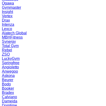
Ogawa
Gymmaster
Insight
Vertex
Drax
Intenza
Lexco
Alatech Global
MBHFitness
Synergy
Total Gym
Rebel
ZSO
LuckyGym
Springfree
Angioletto
Anwegoo
Askona
Beurer
Bodo
Booker
Bradex
Calviano
Dameida
Domtime