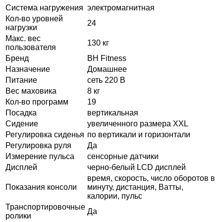
Система нагружения
электромагнитная
Кол-во уровней
24
нагрузки
Макс. вес
130 кг
пользователя
Бренд
BH Fitness
Назначение
Домашнее
Питание
сеть 220 В
Вес маховика
8 кг
Кол-во программ
19
Посадка
вертикальная
Сидение
увеличенного размера XXL
Регулировка сиденья
по вертикали и горизонтали
Регулировка руля
Да
Измерение пульса
сенсорные датчики
Дисплей
черно-белый LCD дисплей
время, скорость, число оборотов в
Показания консоли
минуту, дистанция, Ватты,
калории, пульс
Транспортировочные
Да
ролики