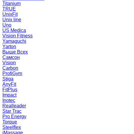
Titanium
TRUE
UnixFit
Unix line
Uno
US Medica
Vision Fitness
Yamaguchi
Yarton
Выше Всех
Самсон
Vision
Carbon
ProfiGym
Stiga
AnyFit
FitPlus
Impact
Inotec
Realleader
Star Trac
Pro Energy
Torque
Steelflex
iMassage