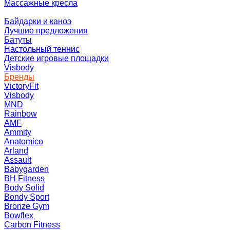
Массажные кресла
Байдарки и каноэ
Лучшие предложения
Батуты
Настольный теннис
Детские игровые площадки
Visbody
Бренды
VictoryFit
Visbody
MND
Rainbow
AMF
Ammity
Anatomico
Arland
Assault
Babygarden
BH Fitness
Body Solid
Bondy Sport
Bronze Gym
Bowflex
Carbon Fitness