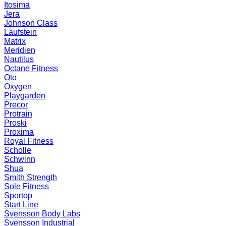
Itosima
Jera
Johnson Class
Laufstein
Matrix
Meridien
Nautilus
Octane Fitness
Oto
Oxygen
Playgarden
Precor
Protrain
Proski
Proxima
Royal Fitness
Scholle
Schwinn
Shua
Smith Strength
Sole Fitness
Sportop
Start Line
Svensson Body Labs
Svensson Industrial