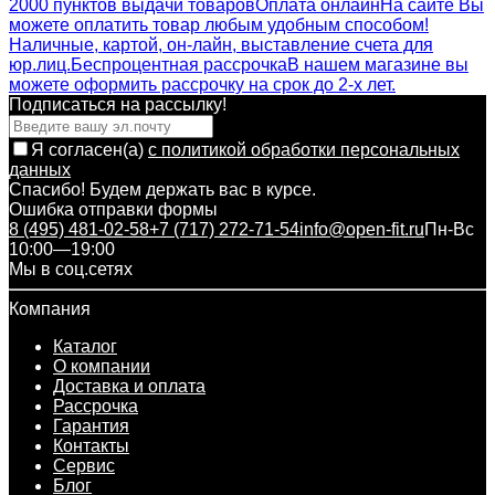
2000 пунктов выдачи товаров
Оплата онлайн
На сайте Вы
можете оплатить товар любым удобным способом!
Наличные, картой, он-лайн, выставление счета для
юр.лиц.
Беспроцентная рассрочка
В нашем магазине вы
можете оформить рассрочку на срок до 2-х лет.
Подписаться на рассылкy!
Я согласен(a)
с политикой обработки персональных
данных
Спасибо! Будем держать вас в курсе.
Ошибка отправки формы
8 (495) 481-02-58
+7 (717) 272-71-54
info@open-fit.ru
Пн-Вс
10:00—19:00
Мы в соц.сетях
Компания
Каталог
О компании
Доставка и оплата
Рассрочка
Гарантия
Контакты
Сервис
Блог