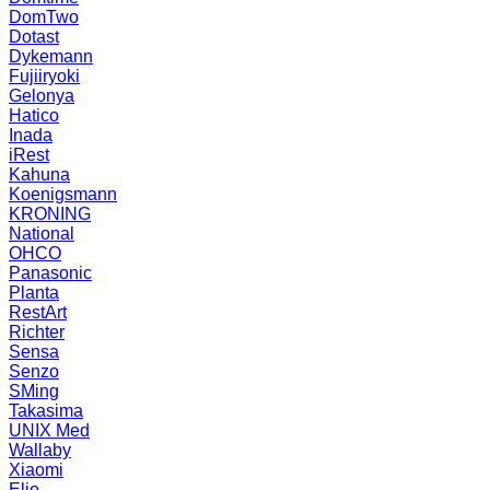
DomTwo
Dotast
Dykemann
Fujiiryoki
Gelonya
Hatico
Inada
iRest
Kahuna
Koenigsmann
KRONING
National
OHCO
Panasonic
Planta
RestArt
Richter
Sensa
Senzo
SMing
Takasima
UNIX Med
Wallaby
Xiaomi
Elio