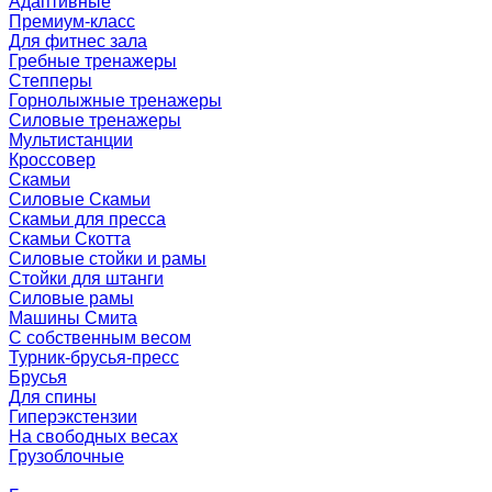
Адаптивные
Премиум-класс
Для фитнес зала
Гребные тренажеры
Степперы
Горнолыжные тренажеры
Силовые тренажеры
Мультистанции
Кроссовер
Скамьи
Силовые Скамьи
Скамьи для пресса
Скамьи Скотта
Силовые стойки и рамы
Стойки для штанги
Силовые рамы
Машины Смита
C собственным весом
Турник-брусья-пресс
Брусья
Для спины
Гиперэкстензии
На свободных весах
Грузоблочные