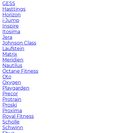
GESS
Hasttings
Horizon
i-Jump
Inspire
Itosima
Jera
Johnson Class
Laufstein
Matrix
Meridien
Nautilus
Octane Fitness
Oto
Oxygen
Playgarden
Precor
Protrain
Proski
Proxima
Royal Fitness
Scholle
Schwinn