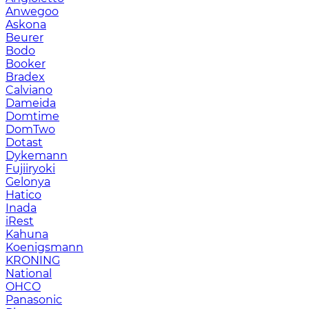
Anwegoo
Askona
Beurer
Bodo
Booker
Bradex
Calviano
Dameida
Domtime
DomTwo
Dotast
Dykemann
Fujiiryoki
Gelonya
Hatico
Inada
iRest
Kahuna
Koenigsmann
KRONING
National
OHCO
Panasonic