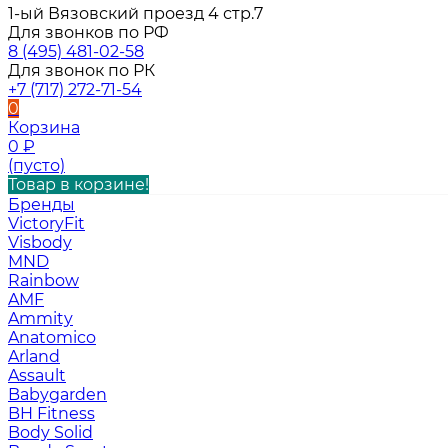
1-ый Вязовский проезд 4 стр.7
Для звонков по РФ
8 (495) 481-02-58
Для звонок по РК
+7 (717) 272-71-54
0
Корзина
0
₽
(пусто)
Товар в корзине!
Бренды
VictoryFit
Visbody
MND
Rainbow
AMF
Ammity
Anatomico
Arland
Assault
Babygarden
BH Fitness
Body Solid