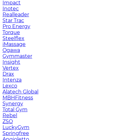
Impact
Inotec
Realleader
Star Trac
Pro Energy
Torque
Steelflex
iMassage
Ogawa
Gymmaster
Insight
Vertex
Drax
Intenza
Lexco
Alatech Global
MBHFitness
Synergy
Total Gym
Rebel
ZSO
LuckyGym
Springfree
Angioletto