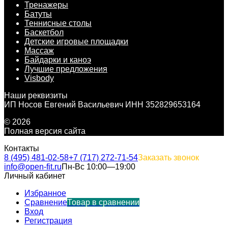
Тренажеры
Батуты
Теннисные столы
Баскетбол
Детские игровые площадки
Массаж
Байдарки и каноэ
Лучшие предложения
Visbody
Наши реквизиты
ИП Носов Евгений Васильевич ИНН 352829653164
© 2026
Полная версия сайта
Контакты
8 (495) 481-02-58
+7 (717) 272-71-54
Заказать звонок
info@open-fit.ru
Пн-Вс 10:00—19:00
Личный кабинет
Избранное
Сравнение
Товар в сравнении
Вход
Регистрация