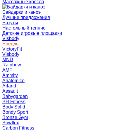
Массажные кресла
Байдарки и каноэ
Лучшие предложения
Батуты
Настольный теннис
Детские игровые площадки
Visbody
Бренды
VictoryFit
Visbody
MND
Rainbow
AMF
Ammity
Anatomico
Arland
Assault
Babygarden
BH Fitness
Body Solid
Bondy Sport
Bronze Gym
Bowflex
Carbon Fitness