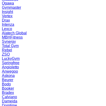
Ogawa
Gymmaster
Insight
Vertex
Drax
Intenza
Lexco
Alatech Global
MBHFitness
Synergy
Total Gym
Rebel
ZSO
LuckyGym
Springfree
Angioletto
Anwegoo
Askona
Beurer
Bodo
Booker
Bradex
Calviano
Dameida
Domtime