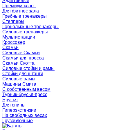
Адаптивные
Премиум-класс
Для фитнес зала
Гребные тренажеры
Степперы
Горнолыжные тренажеры
Силовые тренажеры
Мультистанции
Кроссовер
Скамьи
Силовые Скамьи
Скамьи для пресса
Скамьи Скотта
Силовые стойки и рамы
Стойки для штанги
Силовые рамы
Машины Смита
C собственным весом
Турник-брусья-пресс
Брусья
Для спины
Гиперэкстензии
На свободных весах
Грузоблочные