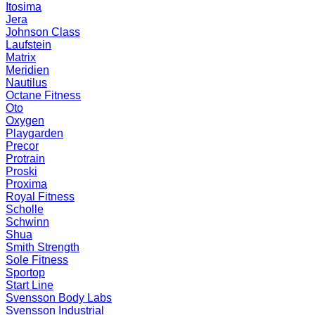
Itosima
Jera
Johnson Class
Laufstein
Matrix
Meridien
Nautilus
Octane Fitness
Oto
Oxygen
Playgarden
Precor
Protrain
Proski
Proxima
Royal Fitness
Scholle
Schwinn
Shua
Smith Strength
Sole Fitness
Sportop
Start Line
Svensson Body Labs
Svensson Industrial