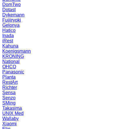
DomTwo
Dotast
Dykemann
Fujiiryoki
Gelonya
Hatico
Inada
iRest
Kahuna
Koenigsmann
KRONING
National
OHCO
Panasonic
Planta
RestArt
Richter
Sensa
Senzo
SMing
Takasima
UNIX Med
Wallaby
Xiaomi
Elio