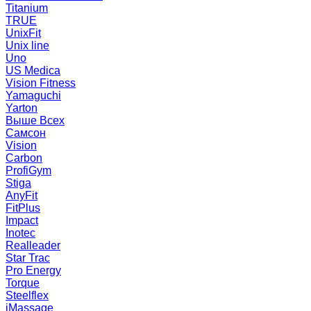
Titanium
TRUE
UnixFit
Unix line
Uno
US Medica
Vision Fitness
Yamaguchi
Yarton
Выше Всех
Самсон
Vision
Carbon
ProfiGym
Stiga
AnyFit
FitPlus
Impact
Inotec
Realleader
Star Trac
Pro Energy
Torque
Steelflex
iMassage