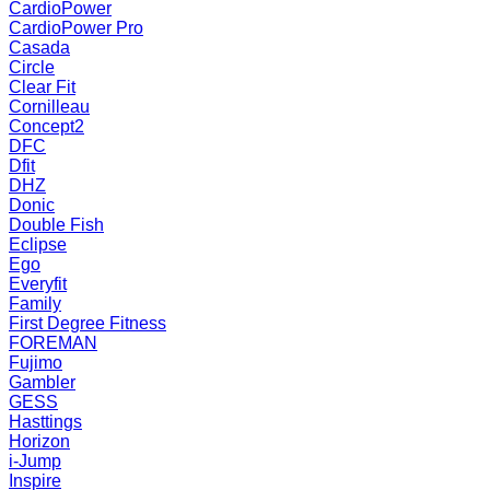
CardioPower
CardioPower Pro
Casada
Circle
Clear Fit
Cornilleau
Concept2
DFC
Dfit
DHZ
Donic
Double Fish
Eclipse
Ego
Everyfit
Family
First Degree Fitness
FOREMAN
Fujimo
Gambler
GESS
Hasttings
Horizon
i-Jump
Inspire