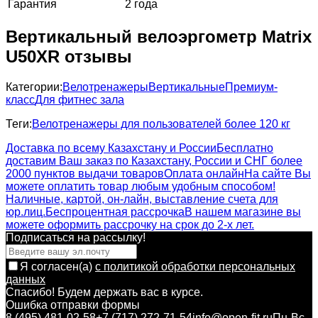
Гарантия
2 года
Вертикальный велоэргометр Matrix
U50XR отзывы
Категории:
Велотренажеры
Вертикальные
Премиум-
класс
Для фитнес зала
Теги:
Велотренажеры для пользователей более 120 кг
Доставка по всему Казахстану и России
Бесплатно
доставим Ваш заказ по Казахстану, России и СНГ более
2000 пунктов выдачи товаров
Оплата онлайн
На сайте Вы
можете оплатить товар любым удобным способом!
Наличные, картой, он-лайн, выставление счета для
юр.лиц.
Беспроцентная рассрочка
В нашем магазине вы
можете оформить рассрочку на срок до 2-х лет.
Подписаться на рассылкy!
Я согласен(a)
с политикой обработки персональных
данных
Спасибо! Будем держать вас в курсе.
Ошибка отправки формы
8 (495) 481-02-58
+7 (717) 272-71-54
info@open-fit.ru
Пн-Вс