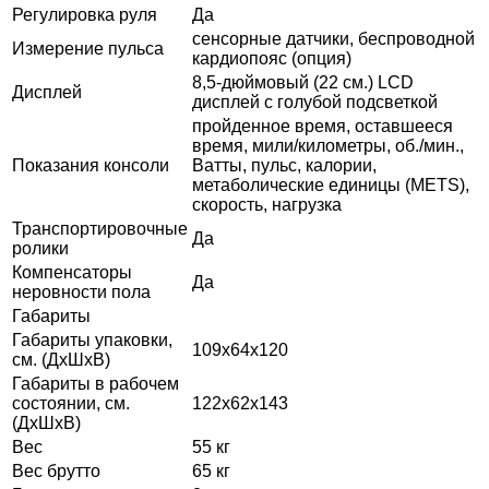
Регулировка руля
Да
сенсорные датчики, беспроводной
Измерение пульса
кардиопояс (опция)
8,5-дюймовый (22 см.) LCD
Дисплей
дисплей с голубой подсветкой
пройденное время, оставшееся
время, мили/километры, об./мин.,
Показания консоли
Ватты, пульс, калории,
метаболические единицы (METS),
скорость, нагрузка
Транспортировочные
Да
ролики
Компенсаторы
Да
неровности пола
Габариты
Габариты упаковки,
109х64х120
см. (ДхШхВ)
Габариты в рабочем
состоянии, см.
122х62х143
(ДхШхВ)
Вес
55 кг
Вес брутто
65 кг