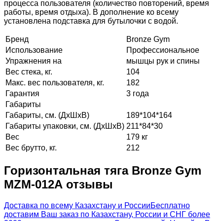
процесса пользователя (количество повторений, время
работы, время отдыха). В дополнение ко всему
установлена подставка для бутылочки с водой.
Бренд
Bronze Gym
Использование
Профессиональное
Упражнения на
мышцы рук и спины
Вес стека, кг.
104
Макс. вес пользователя, кг.
182
Гарантия
3 года
Габариты
Габариты, см. (ДхШхВ)
189*104*164
Габариты упаковки, см. (ДхШхВ)
211*84*30
Вес
179 кг
Вес брутто, кг.
212
Горизонтальная тяга Bronze Gym
MZM-012А отзывы
Доставка по всему Казахстану и России
Бесплатно
доставим Ваш заказ по Казахстану, России и СНГ более