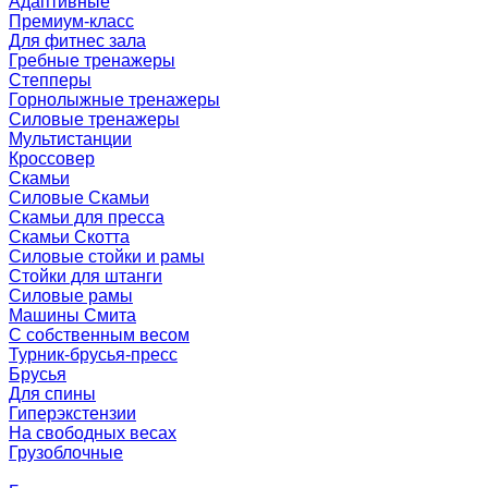
Адаптивные
Премиум-класс
Для фитнес зала
Гребные тренажеры
Степперы
Горнолыжные тренажеры
Силовые тренажеры
Мультистанции
Кроссовер
Скамьи
Силовые Скамьи
Скамьи для пресса
Скамьи Скотта
Силовые стойки и рамы
Стойки для штанги
Силовые рамы
Машины Смита
C собственным весом
Турник-брусья-пресс
Брусья
Для спины
Гиперэкстензии
На свободных весах
Грузоблочные