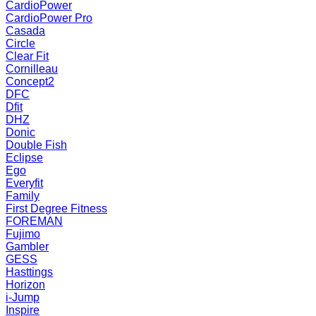
CardioPower
CardioPower Pro
Casada
Circle
Clear Fit
Cornilleau
Concept2
DFC
Dfit
DHZ
Donic
Double Fish
Eclipse
Ego
Everyfit
Family
First Degree Fitness
FOREMAN
Fujimo
Gambler
GESS
Hasttings
Horizon
i-Jump
Inspire