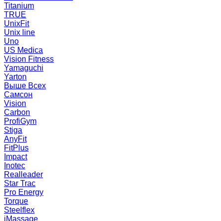
Titanium
TRUE
UnixFit
Unix line
Uno
US Medica
Vision Fitness
Yamaguchi
Yarton
Выше Всех
Самсон
Vision
Carbon
ProfiGym
Stiga
AnyFit
FitPlus
Impact
Inotec
Realleader
Star Trac
Pro Energy
Torque
Steelflex
iMassage