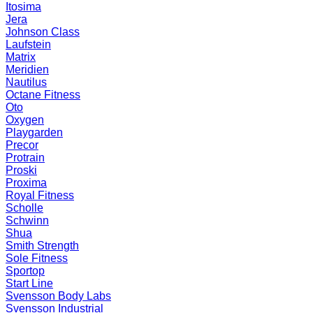
Itosima
Jera
Johnson Class
Laufstein
Matrix
Meridien
Nautilus
Octane Fitness
Oto
Oxygen
Playgarden
Precor
Protrain
Proski
Proxima
Royal Fitness
Scholle
Schwinn
Shua
Smith Strength
Sole Fitness
Sportop
Start Line
Svensson Body Labs
Svensson Industrial