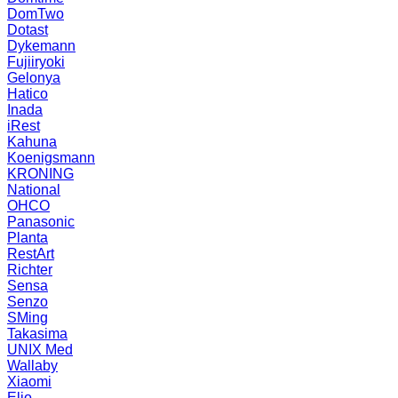
DomTwo
Dotast
Dykemann
Fujiiryoki
Gelonya
Hatico
Inada
iRest
Kahuna
Koenigsmann
KRONING
National
OHCO
Panasonic
Planta
RestArt
Richter
Sensa
Senzo
SMing
Takasima
UNIX Med
Wallaby
Xiaomi
Elio