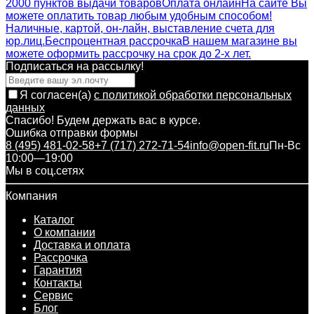
2000 пунктов выдачи товаров
Оплата онлайн
На сайте Вы
можете оплатить товар любым удобным способом!
Наличные, картой, он-лайн, выставление счета для
юр.лиц.
Беспроцентная рассрочка
В нашем магазине вы
можете оформить рассрочку на срок до 2-х лет.
Подписаться на рассылкy!
Я согласен(a)
с политикой обработки персональных
данных
Спасибо! Будем держать вас в курсе.
Ошибка отправки формы
8 (495) 481-02-58
+7 (717) 272-71-54
info@open-fit.ru
Пн-Вс
10:00—19:00
Мы в соц.сетях
Компания
Каталог
О компании
Доставка и оплата
Рассрочка
Гарантия
Контакты
Сервис
Блог