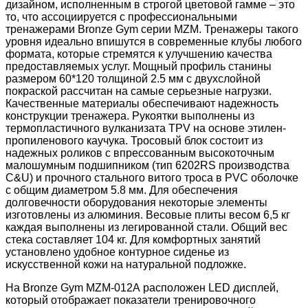
дизайном, исполненным в строгой цветовой гамме – это
то, что ассоциируется с профессиональными
тренажерами Bronze Gym серии MZM. Тренажеры такого
уровня идеально впишутся в современные клубы любого
формата, которые стремятся к улучшению качества
предоставляемых услуг. Мощный профиль станины
размером 60*120 толщиной 2.5 мм с двухслойной
покраской рассчитан на самые серьезные нагрузки.
Качественные материалы обеспечивают надежность
конструкции тренажера. Рукоятки выполнены из
термопластичного вулканизата TPV на основе этилен-
пропиленового каучука. Тросовый блок состоит из
надежных роликов с впрессованным высокоточным
малошумным подшипником (тип 6202RS производства
С&U) и прочного стального витого троса в PVC оболочке
с общим диаметром 5.8 мм. Для обеспечения
долговечности оборудования некоторые элементы
изготовлены из алюминия. Весовые плиты весом 6,5 кг
каждая выполнены из легированной стали. Общий вес
стека составляет 104 кг. Для комфортных занятий
установлено удобное контурное сиденье из
искусственной кожи на натуральной подложке.
На Bronze Gym MZM-012А расположен LED дисплей,
который отображает показатели тренировочного