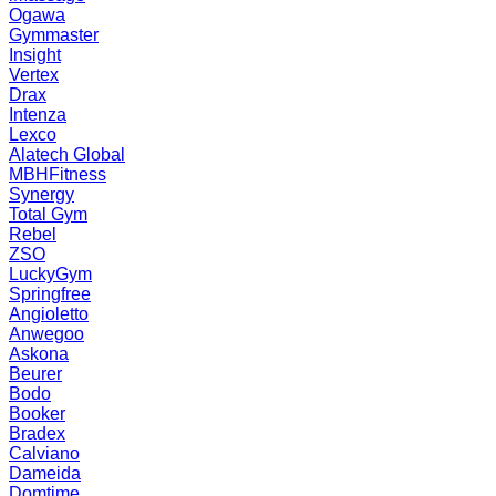
Ogawa
Gymmaster
Insight
Vertex
Drax
Intenza
Lexco
Alatech Global
MBHFitness
Synergy
Total Gym
Rebel
ZSO
LuckyGym
Springfree
Angioletto
Anwegoo
Askona
Beurer
Bodo
Booker
Bradex
Calviano
Dameida
Domtime