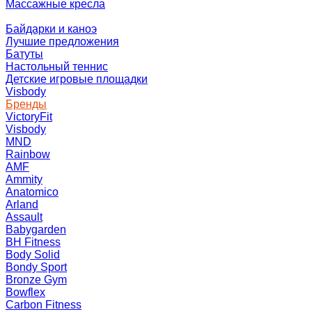
Массажные кресла
Байдарки и каноэ
Лучшие предложения
Батуты
Настольный теннис
Детские игровые площадки
Visbody
Бренды
VictoryFit
Visbody
MND
Rainbow
AMF
Ammity
Anatomico
Arland
Assault
Babygarden
BH Fitness
Body Solid
Bondy Sport
Bronze Gym
Bowflex
Carbon Fitness