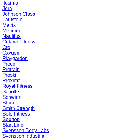
Itosima
Jera
Johnson Class
Laufstein
Matrix
Meridien
Nautilus
Octane Fitness
Oto
Oxygen
Playgarden
Precor
Protrain
Proski
Proxima
Royal Fitness
Scholle
Schwinn
Shua
Smith Strength
Sole Fitness
Sportop
Start Line
Svensson Body Labs
Svensson Industrial