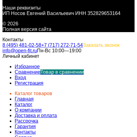
Наши реквизиты
ИП Носов Евгений Васильевич ИНН 352829653164
© 2026
Полная версия сайта
Контакты
8 (495) 481-02-58
+7 (717) 272-71-54
Заказать звонок
info@open-fit.ru
Пн-Вс 10:00—19:00
Личный кабинет
Избранное
Сравнение
Товар в сравнении
Вход
Регистрация
Каталог товаров
Главная
Каталог
О компании
Доставка и оплата
Рассрочка
Гарантия
Контакты