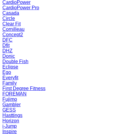
CardioPower
CardioPower Pro
Casada
Circle
Clear Fit
Cornilleau
Concept2
DFC
Dfit
DHZ
Donic
Double Fish
Eclipse
Ego
Everyfit
Family
First Degree Fitness
FOREMAN
Fujimo
Gambler
GESS
Hasttings
Horizon
i-Jump
Inspire