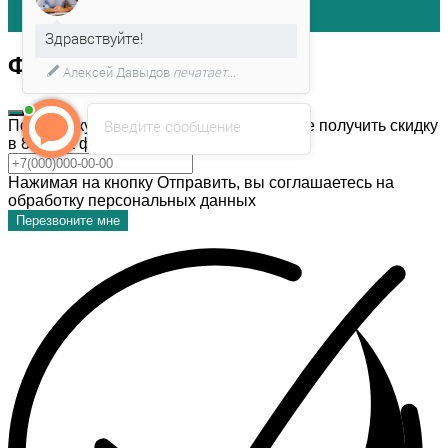
Здравствуйте!
Форма обратной связи
Алексей Давыдов
печатает...
Введите сообщение
После покупки темы дизайна, Вы можете получить скидку
в 80% на форму обратной связи!
Нажимая на кнопку Отправить, вы соглашаетесь на
обработку персональных данных
Перезвоните мне