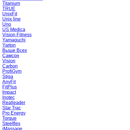
Titanium
TRUE
UnixFit
Unix line
Uno
US Medica
Vision Fitness
Yamaguchi
Yarton
Выше Всех
Самсон
Vision
Carbon
ProfiGym
Stiga
AnyFit
FitPlus
Impact
Inotec
Realleader
Star Trac
Pro Energy
Torque
Steelflex
iMassage