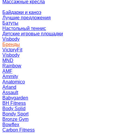
Массажные кресла
Байдарки и каноэ
Лучшие предложения
Батуты
Настольный теннис
Детские игровые площадки
Visbody
Бренды
VictoryFit
Visbody
MND
Rainbow
AMF
Ammity
Anatomico
Arland
Assault
Babygarden
BH Fitness
Body Solid
Bondy Sport
Bronze Gym
Bowflex
Carbon Fitness