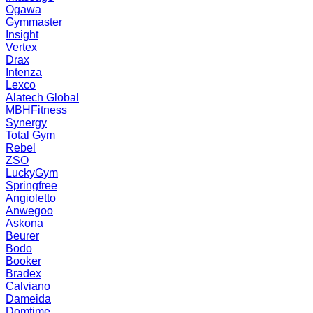
Ogawa
Gymmaster
Insight
Vertex
Drax
Intenza
Lexco
Alatech Global
MBHFitness
Synergy
Total Gym
Rebel
ZSO
LuckyGym
Springfree
Angioletto
Anwegoo
Askona
Beurer
Bodo
Booker
Bradex
Calviano
Dameida
Domtime