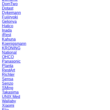
DomTwo
Dotast
Dykemann
Fujiiryoki
Gelonya
Hatico
Inada
iRest
Kahuna
Koenigsmann
KRONING
National
OHCO
Panasonic
Planta
RestArt
Richter
Sensa
Senzo
SMing
Takasima
UNIX Med
Wallaby
Xiaomi
Elio