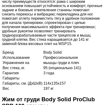
числу преимуществ относятся: рама с широким
основанием повышает устойчивость и комфорт; прочные
задние и боковые ответвления станины помогают
снизить перекосы и вибрацию; перекладина для ног
помогает атлету переместить тягу в удобное положение
для начала тренировки; спроектирован с целью
получения максимального эффекта при тренировках;
удобные рукоятки позволяют тренировать
трудноразрабатываемые части трицепсов и мышц
грудной клетки. Вес стека наращивается до 141 кг
заменой блока весовых плит на WSP15.
Бренд
Body Solid
Использование
Профессиональное
Упражнения на
мышцы груди и плеч
Вес стека, кг.
95 (опционально 141)
Гарантия
3 года
Габариты
Габариты, см. (ДхШхВ)
114х135х157
Вес
197 кг
Жим от груди Body Solid ProClub