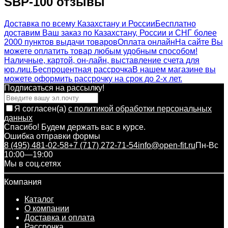
SBP-100 отзывы
Доставка по всему Казахстану и России
Бесплатно
доставим Ваш заказ по Казахстану, России и СНГ более
2000 пунктов выдачи товаров
Оплата онлайн
На сайте Вы
можете оплатить товар любым удобным способом!
Наличные, картой, он-лайн, выставление счета для
юр.лиц.
Беспроцентная рассрочка
В нашем магазине вы
можете оформить рассрочку на срок до 2-х лет.
Подписаться на рассылкy!
Я согласен(a)
с политикой обработки персональных
данных
Спасибо! Будем держать вас в курсе.
Ошибка отправки формы
8 (495) 481-02-58
+7 (717) 272-71-54
info@open-fit.ru
Пн-Вс
10:00—19:00
Мы в соц.сетях
Компания
Каталог
О компании
Доставка и оплата
Рассрочка