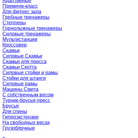
Адаптивные
Премиум-класс
Для фитнес зала
Гребные тренажеры
Степперы
Горнолыжные тренажеры
Силовые тренажеры
Мультистанции
Кроссовер
Скамьи
Силовые Скамьи
Скамьи для пресса
Скамьи Скотта
Силовые стойки и рамы
Стойки для штанги
Силовые рамы
Машины Смита
C собственным весом
Турник-брусья-пресс
Брусья
Для спины
Гиперэкстензии
На свободных весах
Грузоблочные