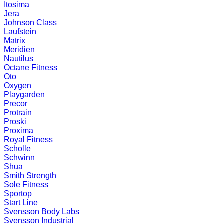
Itosima
Jera
Johnson Class
Laufstein
Matrix
Meridien
Nautilus
Octane Fitness
Oto
Oxygen
Playgarden
Precor
Protrain
Proski
Proxima
Royal Fitness
Scholle
Schwinn
Shua
Smith Strength
Sole Fitness
Sportop
Start Line
Svensson Body Labs
Svensson Industrial