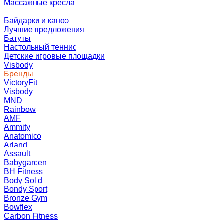
Массажные кресла
Байдарки и каноэ
Лучшие предложения
Батуты
Настольный теннис
Детские игровые площадки
Visbody
Бренды
VictoryFit
Visbody
MND
Rainbow
AMF
Ammity
Anatomico
Arland
Assault
Babygarden
BH Fitness
Body Solid
Bondy Sport
Bronze Gym
Bowflex
Carbon Fitness