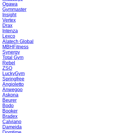
Ogawa
Gymmaster
Insight
Vertex
Drax
Intenza
Lexco
Alatech Global
MBHFitness
Synergy
Total Gym
Rebel
ZSO
LuckyGym
Springfree
Angioletto
Anwegoo
Askona
Beurer
Bodo
Booker
Bradex
Calviano
Dameida
Domtime