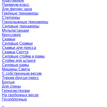
Адаптивные
Премиум-класс
Для фитнес зала
Гребные тренажеры
Степперы
Горнолыжные тренажеры
Силовые тренажеры
Мультистанции
Кроссовер
Скамьи
Силовые Скамьи
Скамьи для пресса
Скамьи Скотта
Силовые стойки и рамы
Стойки для штанги
Силовые рамы
Машины Смита
C собственным весом
Турник-брусья-пресс
Брусья
Для спины
Гиперэкстензии
На свободных весах
Грузоблочные