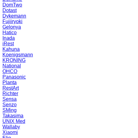
DomTwo
Dotast
Dykemann
Fujiiryoki
Gelonya
Hatico
Inada
iRest
Kahuna
Koenigsmann
KRONING
National
OHCO
Panasonic
Planta
RestArt
Richter
Sensa
Senzo
SMing
Takasima
UNIX Med
Wallaby
Xiaomi
Elio