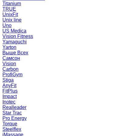
Titanium
TRUE
UnixFit
Unix line
Uno
US Medica
Vision Fitness
Yamaguchi
Yarton
Выше Всех
Самсон
Vision
Carbon
ProfiGym
Stiga
AnyFit
FitPlus
Impact
Inotec
Realleader
Star Trac
Pro Energy
Torque
Steelflex
iMassage