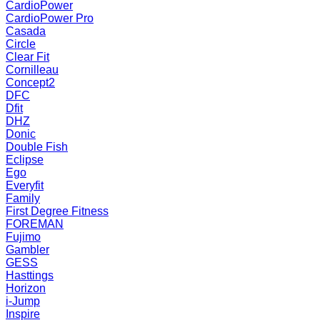
CardioPower
CardioPower Pro
Casada
Circle
Clear Fit
Cornilleau
Concept2
DFC
Dfit
DHZ
Donic
Double Fish
Eclipse
Ego
Everyfit
Family
First Degree Fitness
FOREMAN
Fujimo
Gambler
GESS
Hasttings
Horizon
i-Jump
Inspire