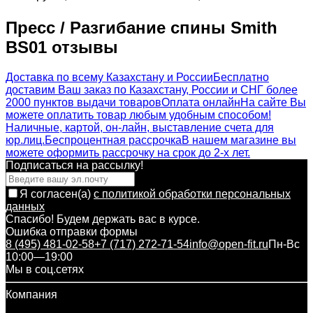
Пресс / Разгибание спины Smith
BS01 отзывы
Доставка по всему Казахстану и России
Бесплатно
доставим Ваш заказ по Казахстану, России и СНГ более
2000 пунктов выдачи товаров
Оплата онлайн
На сайте Вы
можете оплатить товар любым удобным способом!
Наличные, картой, он-лайн, выставление счета для
юр.лиц.
Беспроцентная рассрочка
В нашем магазине вы
можете оформить рассрочку на срок до 2-х лет.
Подписаться на рассылкy!
Я согласен(a)
с политикой обработки персональных
данных
Спасибо! Будем держать вас в курсе.
Ошибка отправки формы
8 (495) 481-02-58
+7 (717) 272-71-54
info@open-fit.ru
Пн-Вс
10:00—19:00
Мы в соц.сетях
Компания