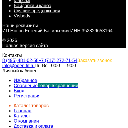
Массаж
Байдарки и каноэ
Лучшие предложения
Visbody
Наши реквизиты
ИП Носов Евгений Васильевич ИНН 352829653164
© 2026
Полная версия сайта
Контакты
8 (495) 481-02-58
+7 (717) 272-71-54
Заказать звонок
info@open-fit.ru
Пн-Вс 10:00—19:00
Личный кабинет
Избранное
Сравнение
Товар в сравнении
Вход
Регистрация
Каталог товаров
Главная
Каталог
О компании
Доставка и оплата