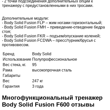
- 2 точки подсоединения дополнительных опций к
тренажеру с предустановленными в них тросами.
Дополнительные модули:
- Body Solid Fusion FLP – жим ногами горизонтальный;
- Body Solid Fusion FMH – приведение-отведение бедра
стоя;
- Body Solid Fusion FKR – подъем/опускание коленей;
- Body Solid Fusion FCDWA – пресс/турник/брусья с
противовесом.
Бренд
Body Solid
Использование
Полупрофессиональное
Вес стека, кг.
95
Рама
высокопрочная сталь
Габариты
Вес
247 кг
Гарантия
3 года
Многофункциональный тренажер
Body Solid Fusion F600 отзывы