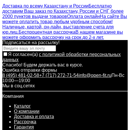
Доставка по всему Казахстану и России
Бесплатно
доставим Ваш заказ по Казахстану, России и СНГ более
2000 пунктов выдачи товаров
Оплата онлайн
На сайте Вы
можете оплатить товар любым удобным способом!
Наличные, картой, он-лайн, выставление счета для
юр.лиц.
Беспроцентная рассрочка
В нашем магазине вы
можете оформить рассрочку на срок до 2-х лет.
Подписаться на рассылкy!
Я согласен(a)
с политикой обработки персональных
данных
Спасибо! Будем держать вас в курсе.
Ошибка отправки формы
8 (495) 481-02-58
+7 (717) 272-71-54
info@open-fit.ru
Пн-Вс
10:00—19:00
Мы в соц.сетях
Компания
Каталог
О компании
Доставка и оплата
Рассрочка
Гарантия