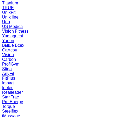
Titanium
TRUE
UnixFit
Unix line
Uno
US Medica
Vision Fitness
Yamaguchi
Yarton
Выше Всех
Самсон
Vision
Carbon
ProfiGym
Stiga
AnyFit
FitPlus
Impact
Inotec
Realleader
Star Trac
Pro Energy
Torque
Steelflex
iMassage