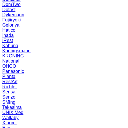
DomTwo
Dotast
Dykemann
Fujiiryoki
Gelonya
Hatico
Inada
iRest
Kahuna
Koenigsmann
KRONING
National
OHCO
Panasonic
Planta
RestArt
Richter
Sensa
Senzo
SMing
Takasima
UNIX Med
Wallaby
Xiaomi
Elio