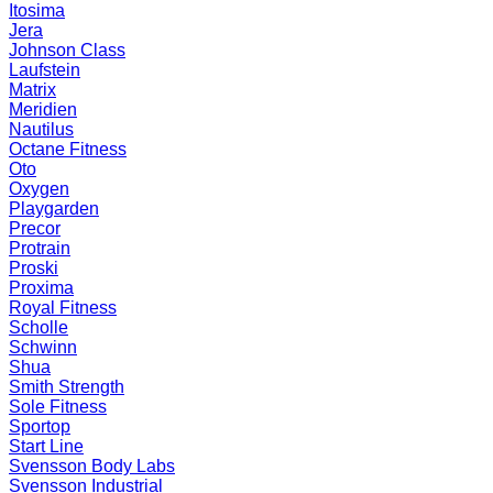
Itosima
Jera
Johnson Class
Laufstein
Matrix
Meridien
Nautilus
Octane Fitness
Oto
Oxygen
Playgarden
Precor
Protrain
Proski
Proxima
Royal Fitness
Scholle
Schwinn
Shua
Smith Strength
Sole Fitness
Sportop
Start Line
Svensson Body Labs
Svensson Industrial