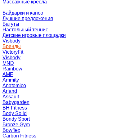
Массажные кресла
Байдарки и каноэ
Лучшие предложения
Батуты
Настольный теннис
Детские игровые площадки
Visbody
Бренды
VictoryFit
Visbody
MND
Rainbow
AMF
Ammity
Anatomico
Arland
Assault
Babygarden
BH Fitness
Body Solid
Bondy Sport
Bronze Gym
Bowflex
Carbon Fitness