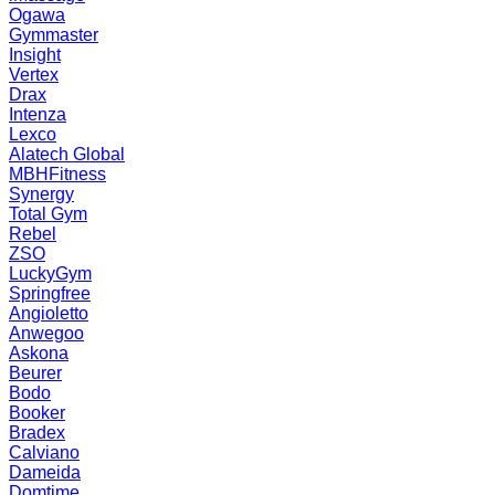
Ogawa
Gymmaster
Insight
Vertex
Drax
Intenza
Lexco
Alatech Global
MBHFitness
Synergy
Total Gym
Rebel
ZSO
LuckyGym
Springfree
Angioletto
Anwegoo
Askona
Beurer
Bodo
Booker
Bradex
Calviano
Dameida
Domtime