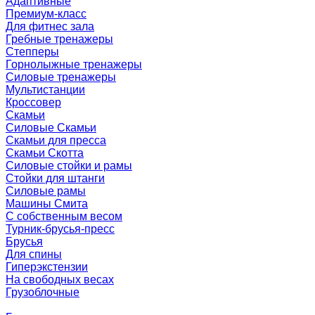
Адаптивные
Премиум-класс
Для фитнес зала
Гребные тренажеры
Степперы
Горнолыжные тренажеры
Силовые тренажеры
Мультистанции
Кроссовер
Скамьи
Силовые Скамьи
Скамьи для пресса
Скамьи Скотта
Силовые стойки и рамы
Стойки для штанги
Силовые рамы
Машины Смита
C собственным весом
Турник-брусья-пресс
Брусья
Для спины
Гиперэкстензии
На свободных весах
Грузоблочные