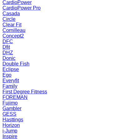
CardioPower
CardioPower Pro
Casada
Circle
Clear Fit
Cornilleau
Concept2
DFC
Dfit
DHZ
Donic
Double Fish
Eclipse
Ego
Everyfit
Family
First Degree Fitness
FOREMAN
Fujimo
Gambler
GESS
Hasttings
Horizon
i-Jump
Inspire