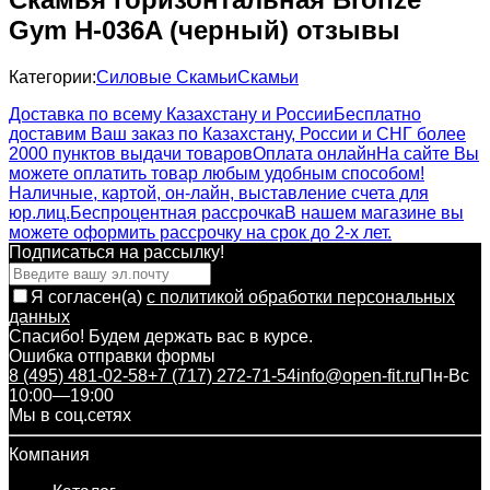
Gym H-036A (черный) отзывы
Категории:
Силовые Скамьи
Скамьи
Доставка по всему Казахстану и России
Бесплатно
доставим Ваш заказ по Казахстану, России и СНГ более
2000 пунктов выдачи товаров
Оплата онлайн
На сайте Вы
можете оплатить товар любым удобным способом!
Наличные, картой, он-лайн, выставление счета для
юр.лиц.
Беспроцентная рассрочка
В нашем магазине вы
можете оформить рассрочку на срок до 2-х лет.
Подписаться на рассылкy!
Я согласен(a)
с политикой обработки персональных
данных
Спасибо! Будем держать вас в курсе.
Ошибка отправки формы
8 (495) 481-02-58
+7 (717) 272-71-54
info@open-fit.ru
Пн-Вс
10:00—19:00
Мы в соц.сетях
Компания