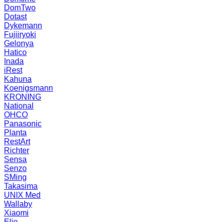
DomTwo
Dotast
Dykemann
Fujiiryoki
Gelonya
Hatico
Inada
iRest
Kahuna
Koenigsmann
KRONING
National
OHCO
Panasonic
Planta
RestArt
Richter
Sensa
Senzo
SMing
Takasima
UNIX Med
Wallaby
Xiaomi
Elio