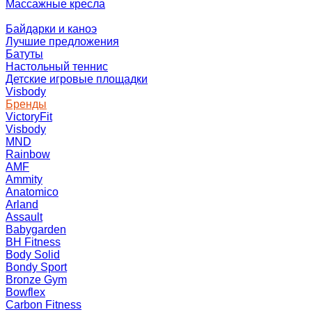
Массажные кресла
Байдарки и каноэ
Лучшие предложения
Батуты
Настольный теннис
Детские игровые площадки
Visbody
Бренды
VictoryFit
Visbody
MND
Rainbow
AMF
Ammity
Anatomico
Arland
Assault
Babygarden
BH Fitness
Body Solid
Bondy Sport
Bronze Gym
Bowflex
Carbon Fitness