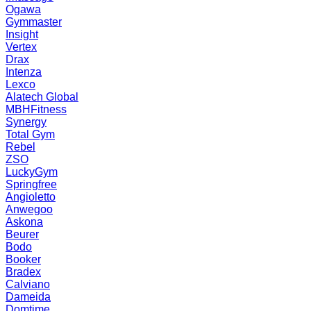
Ogawa
Gymmaster
Insight
Vertex
Drax
Intenza
Lexco
Alatech Global
MBHFitness
Synergy
Total Gym
Rebel
ZSO
LuckyGym
Springfree
Angioletto
Anwegoo
Askona
Beurer
Bodo
Booker
Bradex
Calviano
Dameida
Domtime