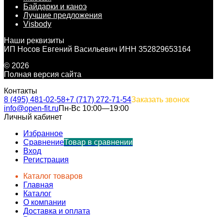
Байдарки и каноэ
Лучшие предложения
Visbody
Наши реквизиты
ИП Носов Евгений Васильевич ИНН 352829653164
© 2026
Полная версия сайта
Контакты
8 (495) 481-02-58
+7 (717) 272-71-54
Заказать звонок
info@open-fit.ru
Пн-Вс 10:00—19:00
Личный кабинет
Избранное
Сравнение
Товар в сравнении
Вход
Регистрация
Каталог товаров
Главная
Каталог
О компании
Доставка и оплата