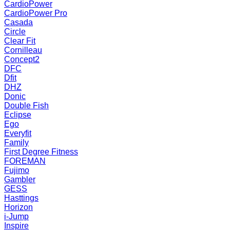
CardioPower
CardioPower Pro
Casada
Circle
Clear Fit
Cornilleau
Concept2
DFC
Dfit
DHZ
Donic
Double Fish
Eclipse
Ego
Everyfit
Family
First Degree Fitness
FOREMAN
Fujimo
Gambler
GESS
Hasttings
Horizon
i-Jump
Inspire