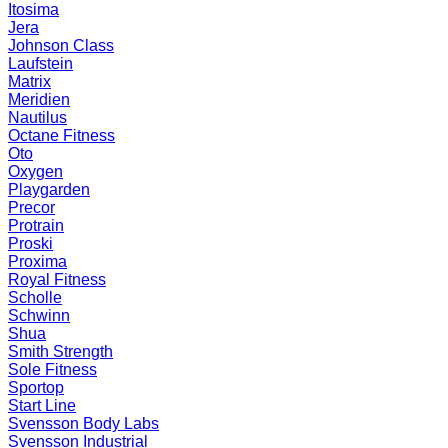
Itosima
Jera
Johnson Class
Laufstein
Matrix
Meridien
Nautilus
Octane Fitness
Oto
Oxygen
Playgarden
Precor
Protrain
Proski
Proxima
Royal Fitness
Scholle
Schwinn
Shua
Smith Strength
Sole Fitness
Sportop
Start Line
Svensson Body Labs
Svensson Industrial