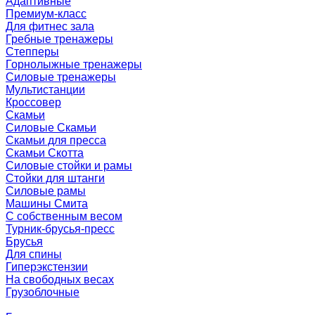
Адаптивные
Премиум-класс
Для фитнес зала
Гребные тренажеры
Степперы
Горнолыжные тренажеры
Силовые тренажеры
Мультистанции
Кроссовер
Скамьи
Силовые Скамьи
Скамьи для пресса
Скамьи Скотта
Силовые стойки и рамы
Стойки для штанги
Силовые рамы
Машины Смита
C собственным весом
Турник-брусья-пресс
Брусья
Для спины
Гиперэкстензии
На свободных весах
Грузоблочные