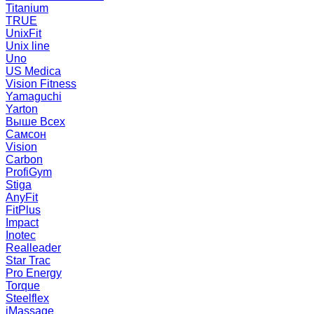
Titanium
TRUE
UnixFit
Unix line
Uno
US Medica
Vision Fitness
Yamaguchi
Yarton
Выше Всех
Самсон
Vision
Carbon
ProfiGym
Stiga
AnyFit
FitPlus
Impact
Inotec
Realleader
Star Trac
Pro Energy
Torque
Steelflex
iMassage