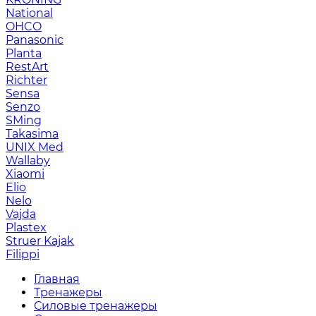
National
OHCO
Panasonic
Planta
RestArt
Richter
Sensa
Senzo
SMing
Takasima
UNIX Med
Wallaby
Xiaomi
Elio
Nelo
Vajda
Plastex
Struer Kajak
Filippi
Главная
Тренажеры
Силовые тренажеры