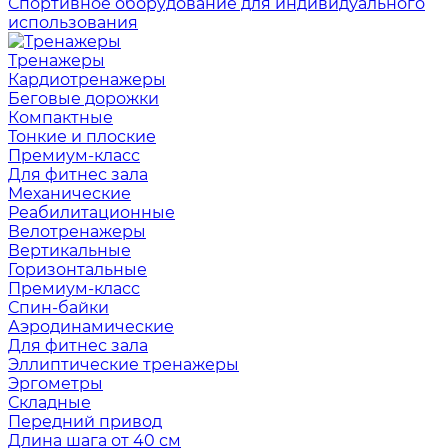
Спортивное оборудование для индивидуального
использования
Тренажеры
Кардиотренажеры
Беговые дорожки
Компактные
Тонкие и плоские
Премиум-класс
Для фитнес зала
Механические
Реабилитационные
Велотренажеры
Вертикальные
Горизонтальные
Премиум-класс
Спин-байки
Аэродинамические
Для фитнес зала
Эллиптические тренажеры
Эргометры
Складные
Передний привод
Длина шага от 40 см