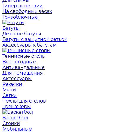
Для спины
Гиперэкстензии
На свободных весах
Грузоблочные
Батуты
Детские батуты
Батуты с защитной сеткой
Аксессуары к батутам
Теннисные столы
Всепогодные
Антивандальные
Для помещения
Аксессуары
Ракетки
Мячи
Сетки
Чехлы для столов
Тренажеры
Баскетбол
Стойки
Мобильные