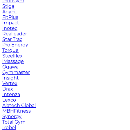
ProfiGym
Stiga
AnyFit
FitPlus
Impact
Inotec
Realleader
Star Trac
Pro Energy
Torque
Steelflex
iMassage
Ogawa
Gymmaster
Insight
Vertex
Drax
Intenza
Lexco
Alatech Global
MBHFitness
Synergy
Total Gym
Rebel