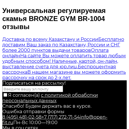
Универсальная регулируемая
скамья BRONZE GYM BR-1004
отзывы
Доставка по всему Казахстану и России
Бесплатно
доставим Ваш заказ по Казахстану, России и СНГ
более 2000 пунктов выдачи товаров
Оплата
онлайн
На сайте Вы можете оплатить товар любым
удобным способом! Наличные, картой, он-лайн,
выставление счета для юр.лиц.
Беспроцентная
рассрочка
В нашем магазине вы можете оформить
рассрочку на срок до 2-х лет.
Подписаться на рассылкy!
Я согласен(a)
с политикой обработки
персональных данных
Спасибо! Будем держать вас в курсе.
Ошибка отправки формы
8 (495) 481-02-58
+7 (717) 272-71-54
info@open-
fit.ru
Пн-Вс 10:00—19:00
Мы в соц.сетях