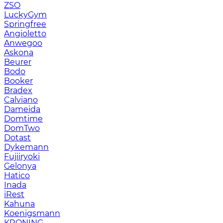
ZSO
LuckyGym
Springfree
Angioletto
Anwegoo
Askona
Beurer
Bodo
Booker
Bradex
Calviano
Dameida
Domtime
DomTwo
Dotast
Dykemann
Fujiiryoki
Gelonya
Hatico
Inada
iRest
Kahuna
Koenigsmann
KRONING