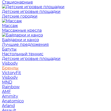
Стационарные
Детские игровые площадки
Детские городки
Массаж
Массажные кресла
Байдарки и каноэ
Лучшие предложения
Батуты
Настольный теннис
Детские игровые площадки
Visbody
Бренды
VictoryFit
Visbody
MND
Rainbow
AMF
Ammity
Anatomico
Arland
Assault