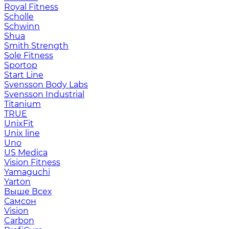
Royal Fitness
Scholle
Schwinn
Shua
Smith Strength
Sole Fitness
Sportop
Start Line
Svensson Body Labs
Svensson Industrial
Titanium
TRUE
UnixFit
Unix line
Uno
US Medica
Vision Fitness
Yamaguchi
Yarton
Выше Всех
Самсон
Vision
Carbon