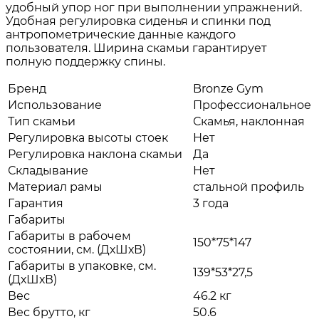
удобный упор ног при выполнении упражнений.
Удобная регулировка сиденья и спинки под
антропометрические данные каждого
пользователя. Ширина скамьи гарантирует
полную поддержку спины.
Бренд
Bronze Gym
Использование
Профессиональное
Тип скамьи
Скамья, наклонная
Регулировка высоты стоек
Нет
Регулировка наклона скамьи
Да
Складывание
Нет
Материал рамы
стальной профиль
Гарантия
3 года
Габариты
Габариты в рабочем
150*75*147
состоянии, см. (ДхШхВ)
Габариты в упаковке, см.
139*53*27,5
(ДхШхВ)
Вес
46.2 кг
Вес брутто, кг
50.6