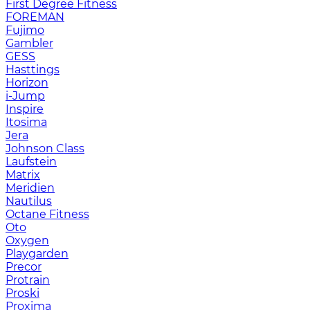
First Degree Fitness
FOREMAN
Fujimo
Gambler
GESS
Hasttings
Horizon
i-Jump
Inspire
Itosima
Jera
Johnson Class
Laufstein
Matrix
Meridien
Nautilus
Octane Fitness
Oto
Oxygen
Playgarden
Precor
Protrain
Proski
Proxima