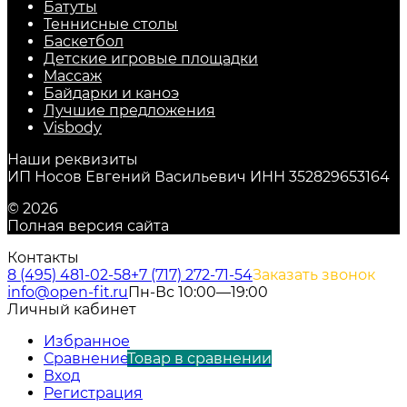
Батуты
Теннисные столы
Баскетбол
Детские игровые площадки
Массаж
Байдарки и каноэ
Лучшие предложения
Visbody
Наши реквизиты
ИП Носов Евгений Васильевич ИНН 352829653164
© 2026
Полная версия сайта
Контакты
8 (495) 481-02-58
+7 (717) 272-71-54
Заказать звонок
info@open-fit.ru
Пн-Вс 10:00—19:00
Личный кабинет
Избранное
Сравнение
Товар в сравнении
Вход
Регистрация