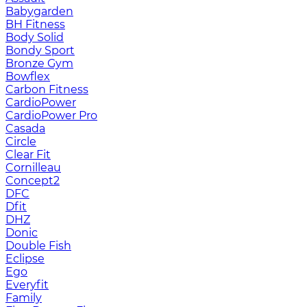
Babygarden
BH Fitness
Body Solid
Bondy Sport
Bronze Gym
Bowflex
Carbon Fitness
CardioPower
CardioPower Pro
Casada
Circle
Clear Fit
Cornilleau
Concept2
DFC
Dfit
DHZ
Donic
Double Fish
Eclipse
Ego
Everyfit
Family