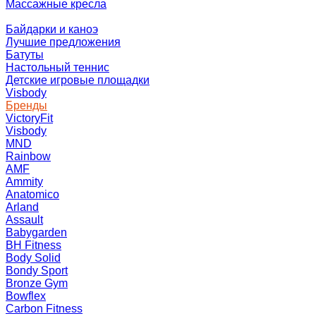
Массажные кресла
Байдарки и каноэ
Лучшие предложения
Батуты
Настольный теннис
Детские игровые площадки
Visbody
Бренды
VictoryFit
Visbody
MND
Rainbow
AMF
Ammity
Anatomico
Arland
Assault
Babygarden
BH Fitness
Body Solid
Bondy Sport
Bronze Gym
Bowflex
Carbon Fitness