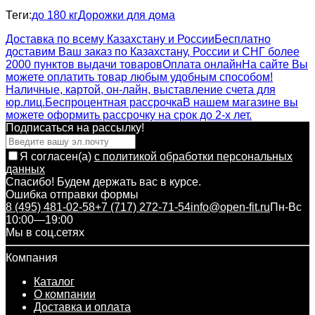
Теги:
до 180 кг
Дорожки для дома
Доставка по всему Казахстану и России
Бесплатно
доставим Ваш заказ по Казахстану, России и СНГ более
2000 пунктов выдачи товаров
Оплата онлайн
На сайте Вы
можете оплатить товар любым удобным способом!
Наличные, картой, он-лайн, выставление счета для
юр.лиц.
Беспроцентная рассрочка
В нашем магазине вы
можете оформить рассрочку на срок до 2-х лет.
Подписаться на рассылкy!
Я согласен(a)
с политикой обработки персональных
данных
Спасибо! Будем держать вас в курсе.
Ошибка отправки формы
8 (495) 481-02-58
+7 (717) 272-71-54
info@open-fit.ru
Пн-Вс
10:00—19:00
Мы в соц.сетях
Компания
Каталог
О компании
Доставка и оплата