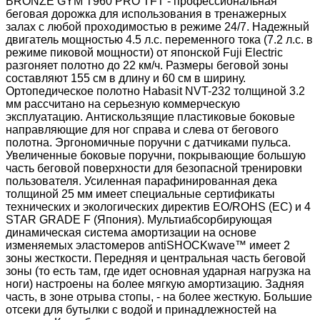
BRONZE GYM T960 PRO TFT - профессиональная
беговая дорожка для использования в тренажерных
залах с любой проходимостью в режиме 24/7. Надежный
двигатель мощностью 4.5 л.с. переменного тока (7.2 л.с. в
режиме пиковой мощности) от японской Fuji Electric
разгоняет полотно до 22 км/ч. Размеры беговой зоны
составляют 155 см в длину и 60 см в ширину.
Ортопедическое полотно Habasit NVT-232 толщиной 3.2
мм рассчитано на серьезную коммерческую
эксплуатацию. Антискользящие пластиковые боковые
направляющие для ног справа и слева от бегового
полотна. Эргономичные поручни с датчиками пульса.
Увеличенные боковые поручни, покрывающие большую
часть беговой поверхности для безопасной тренировки
пользователя. Усиленная парафинированная дека
толщиной 25 мм имеет специальные сертификаты
технических и экологических директив EO/ROHS (ЕС) и 4
STAR GRADE F (Япония). Мультиабсорбирующая
динамическая система амортизации на основе
изменяемых эластомеров antiSHOCKwave™ имеет 2
зоны жесткости. Передняя и центральная часть беговой
зоны (то есть там, где идет основная ударная нагрузка на
ноги) настроены на более мягкую амортизацию. Задняя
часть, в зоне отрыва стопы, - на более жесткую. Большие
отсеки для бутылки с водой и принадлежностей на