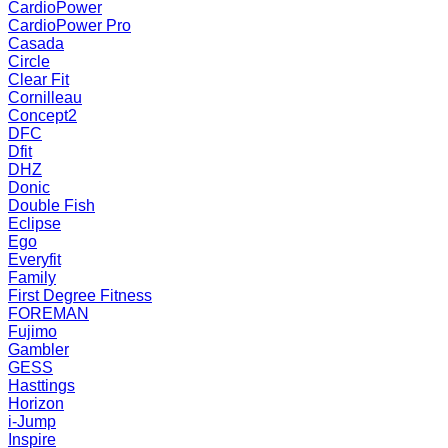
CardioPower
CardioPower Pro
Casada
Circle
Clear Fit
Cornilleau
Concept2
DFC
Dfit
DHZ
Donic
Double Fish
Eclipse
Ego
Everyfit
Family
First Degree Fitness
FOREMAN
Fujimo
Gambler
GESS
Hasttings
Horizon
i-Jump
Inspire