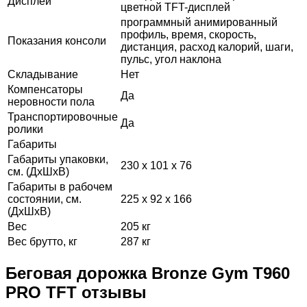
Дисплей
цветной TFT-дисплей
программный анимированный
профиль, время, скорость,
Показания консоли
дистанция, расход калорий, шаги,
пульс, угол наклона
Складывание
Нет
Компенсаторы
Да
неровности пола
Транспортировочные
Да
ролики
Габариты
Габариты упаковки,
230 х 101 х 76
см. (ДхШхВ)
Габариты в рабочем
состоянии, см.
225 х 92 х 166
(ДхШхВ)
Вес
205 кг
Вес брутто, кг
287 кг
Беговая дорожка Bronze Gym T960
PRO TFT отзывы