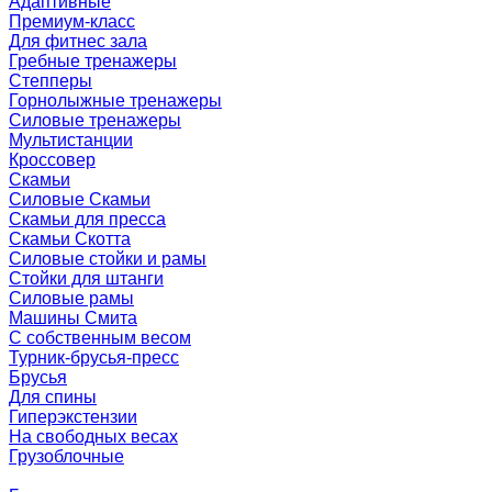
Адаптивные
Премиум-класс
Для фитнес зала
Гребные тренажеры
Степперы
Горнолыжные тренажеры
Силовые тренажеры
Мультистанции
Кроссовер
Скамьи
Силовые Скамьи
Скамьи для пресса
Скамьи Скотта
Силовые стойки и рамы
Стойки для штанги
Силовые рамы
Машины Смита
C собственным весом
Турник-брусья-пресс
Брусья
Для спины
Гиперэкстензии
На свободных весах
Грузоблочные