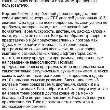
консоли. Ключ безопасности с зажимом крепления к
пользователю.
Бортовой компьютер беговой дорожки представляет
собой цветной сенсорный TFT дисплей диагональю 18,5
дюймов. Отследить во всех подробностях свои успехи не
проблема, на экран выводятся все важнейшие
показатели: время, скорость, дистанция, расход калорий,
шаги, пульс, угол наклона. Все разнообразие тренировок
представлено в 24 предустановленных программах.
Здесь можно найти интервальные тренировки,
программы по снижению веса и сжиганию калорий,
имитацию разнообразных ландшафтов (горы, холм,
плато), по вкусу придутся и программы, направленные
на повышение выносливости. Помимо
предустановленных программ, можно воспользоваться
самостоятельно регулируемым ручным режимом, а также
создать собственный тренировочный профиль в одном
из 10 пользовательских режимов. Здесь также есть 3
целевые тренировки (время, дистанция, калории) и 2
пульсозависимые. Разнообразить обстановку и очутиться
на время тренировки в другом конце мира можно
благодаря 3-м встроенным локациям. Быстрый доступ в
приложение YouTube и возможность просмотра в
полноэкранном режиме.