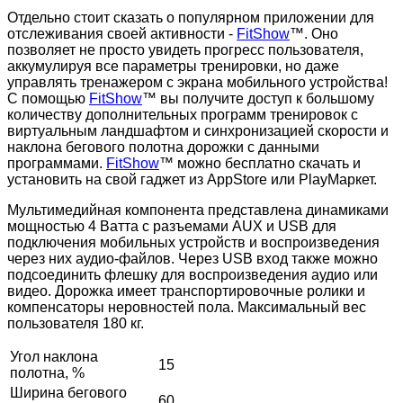
Отдельно стоит сказать о популярном приложении для
отслеживания своей активности -
FitShow
™. Оно
позволяет не просто увидеть прогресс пользователя,
аккумулируя все параметры тренировки, но даже
управлять тренажером с экрана мобильного устройства!
С помощью
FitShow
™ вы получите доступ к большому
количеству дополнительных программ тренировок с
виртуальным ландшафтом и синхронизацией скорости и
наклона бегового полотна дорожки с данными
программами.
FitShow
™ можно бесплатно скачать и
установить на свой гаджет из AppStore или PlayМаркет.
Мультимедийная компонента представлена динамиками
мощностью 4 Ватта с разъемами AUX и USB для
подключения мобильных устройств и воспроизведения
через них аудио-файлов. Через USB вход также можно
подсоединить флешку для воспроизведения аудио или
видео. Дорожка имеет транспортировочные ролики и
компенсаторы неровностей пола. Максимальный вес
пользователя 180 кг.
Угол наклона
15
полотна, %
Ширина бегового
60