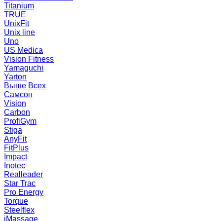
Titanium
TRUE
UnixFit
Unix line
Uno
US Medica
Vision Fitness
Yamaguchi
Yarton
Выше Всех
Самсон
Vision
Carbon
ProfiGym
Stiga
AnyFit
FitPlus
Impact
Inotec
Realleader
Star Trac
Pro Energy
Torque
Steelflex
iMassage