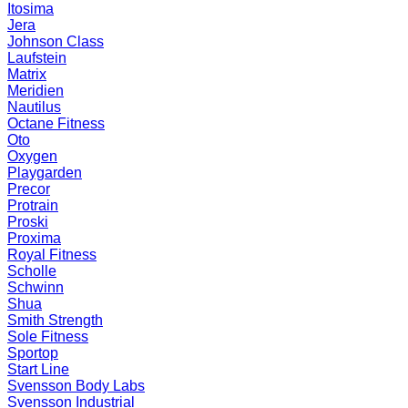
Itosima
Jera
Johnson Class
Laufstein
Matrix
Meridien
Nautilus
Octane Fitness
Oto
Oxygen
Playgarden
Precor
Protrain
Proski
Proxima
Royal Fitness
Scholle
Schwinn
Shua
Smith Strength
Sole Fitness
Sportop
Start Line
Svensson Body Labs
Svensson Industrial