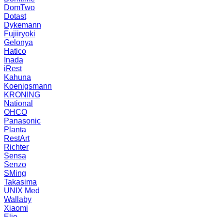
DomTwo
Dotast
Dykemann
Fujiiryoki
Gelonya
Hatico
Inada
iRest
Kahuna
Koenigsmann
KRONING
National
OHCO
Panasonic
Planta
RestArt
Richter
Sensa
Senzo
SMing
Takasima
UNIX Med
Wallaby
Xiaomi
Elio