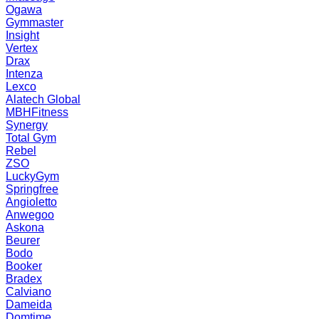
Ogawa
Gymmaster
Insight
Vertex
Drax
Intenza
Lexco
Alatech Global
MBHFitness
Synergy
Total Gym
Rebel
ZSO
LuckyGym
Springfree
Angioletto
Anwegoo
Askona
Beurer
Bodo
Booker
Bradex
Calviano
Dameida
Domtime