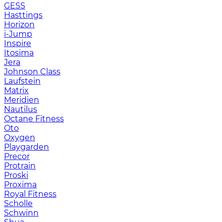
GESS
Hasttings
Horizon
i-Jump
Inspire
Itosima
Jera
Johnson Class
Laufstein
Matrix
Meridien
Nautilus
Octane Fitness
Oto
Oxygen
Playgarden
Precor
Protrain
Proski
Proxima
Royal Fitness
Scholle
Schwinn