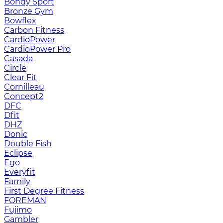
Bondy Sport
Bronze Gym
Bowflex
Carbon Fitness
CardioPower
CardioPower Pro
Casada
Circle
Clear Fit
Cornilleau
Concept2
DFC
Dfit
DHZ
Donic
Double Fish
Eclipse
Ego
Everyfit
Family
First Degree Fitness
FOREMAN
Fujimo
Gambler