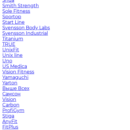
Shua
Smith Strength
Sole Fitness
Sportop
Start Line
Svensson Body Labs
Svensson Industrial
Titanium
TRUE
UnixFit
Unix line
Uno
US Medica
Vision Fitness
Yamaguchi
Yarton
Выше Всех
Самсон
Vision
Carbon
ProfiGym
Stiga
AnyFit
FitPlus