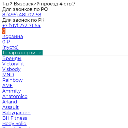
1-ый Вязовский проезд 4 стр.7
Для звонков по РФ
8 (495) 481-02-58
Для звонок по РК
+7 (717) 272-71-54
0
Корзина
0
₽
(пусто)
Товар в корзине!
Бренды
VictoryFit
Visbody
MND
Rainbow
AMF
Ammity
Anatomico
Arland
Assault
Babygarden
BH Fitness
Body Solid