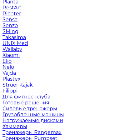
Planta
RestArt
Richter
Sensa
Senzo
SMing
Takasima
UNIX Med
Wallaby
Xiaomi
Elio
Nelo
Vajda
Plastex
Struer Kajak
Filippi
Для фитнес-клуба
Готовые решения
Силовые тренажеры
Грузоблочные машины
Нагружаемые дисками
Хаммеры
Тренажеры Rangemax
Тренажеры Pumpset