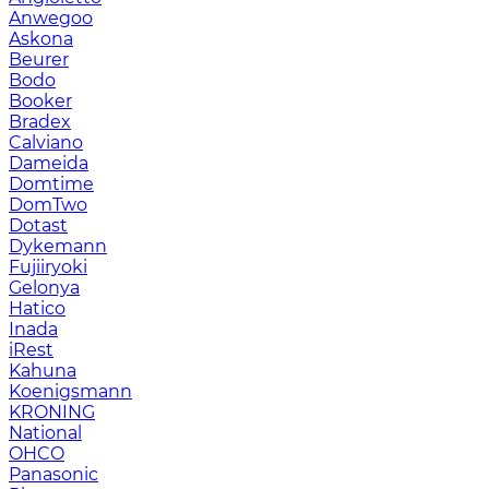
Anwegoo
Askona
Beurer
Bodo
Booker
Bradex
Calviano
Dameida
Domtime
DomTwo
Dotast
Dykemann
Fujiiryoki
Gelonya
Hatico
Inada
iRest
Kahuna
Koenigsmann
KRONING
National
OHCO
Panasonic