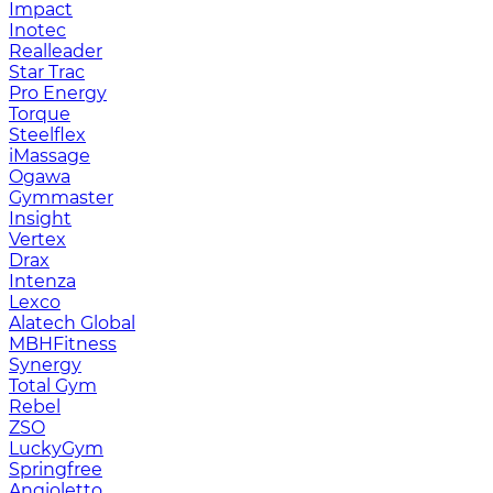
Impact
Inotec
Realleader
Star Trac
Pro Energy
Torque
Steelflex
iMassage
Ogawa
Gymmaster
Insight
Vertex
Drax
Intenza
Lexco
Alatech Global
MBHFitness
Synergy
Total Gym
Rebel
ZSO
LuckyGym
Springfree
Angioletto