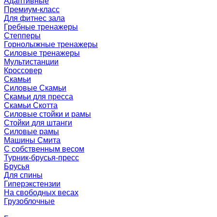
Адаптивные
Премиум-класс
Для фитнес зала
Гребные тренажеры
Степперы
Горнолыжные тренажеры
Силовые тренажеры
Мультистанции
Кроссовер
Скамьи
Силовые Скамьи
Скамьи для пресса
Скамьи Скотта
Силовые стойки и рамы
Стойки для штанги
Силовые рамы
Машины Смита
C собственным весом
Турник-брусья-пресс
Брусья
Для спины
Гиперэкстензии
На свободных весах
Грузоблочные