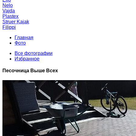
Nelo
Vajda
Plastex
Struer Kajak
Filippi
Главная
Фото
Все фотографии
Избранное
Песочница Выше Всех