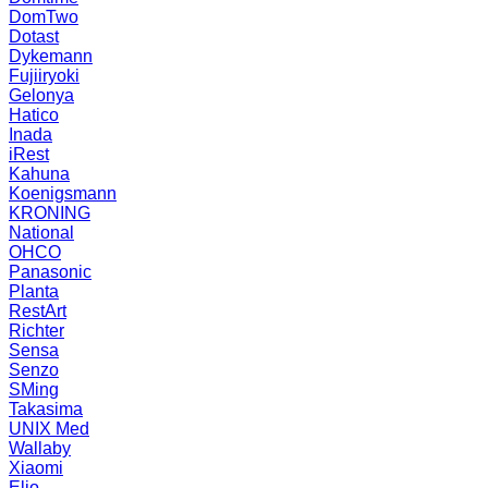
DomTwo
Dotast
Dykemann
Fujiiryoki
Gelonya
Hatico
Inada
iRest
Kahuna
Koenigsmann
KRONING
National
OHCO
Panasonic
Planta
RestArt
Richter
Sensa
Senzo
SMing
Takasima
UNIX Med
Wallaby
Xiaomi
Elio