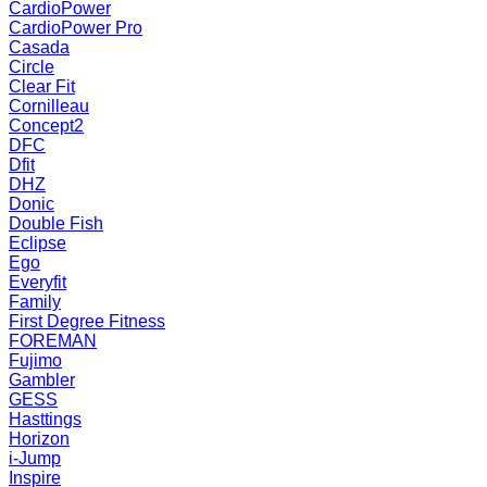
CardioPower
CardioPower Pro
Casada
Circle
Clear Fit
Cornilleau
Concept2
DFC
Dfit
DHZ
Donic
Double Fish
Eclipse
Ego
Everyfit
Family
First Degree Fitness
FOREMAN
Fujimo
Gambler
GESS
Hasttings
Horizon
i-Jump
Inspire