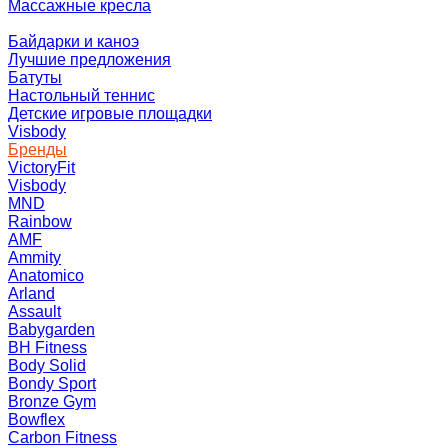
Массажные кресла
Байдарки и каноэ
Лучшие предложения
Батуты
Настольный теннис
Детские игровые площадки
Visbody
Бренды
VictoryFit
Visbody
MND
Rainbow
AMF
Ammity
Anatomico
Arland
Assault
Babygarden
BH Fitness
Body Solid
Bondy Sport
Bronze Gym
Bowflex
Carbon Fitness