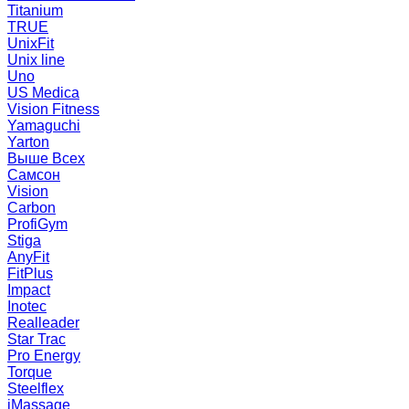
Titanium
TRUE
UnixFit
Unix line
Uno
US Medica
Vision Fitness
Yamaguchi
Yarton
Выше Всех
Самсон
Vision
Carbon
ProfiGym
Stiga
AnyFit
FitPlus
Impact
Inotec
Realleader
Star Trac
Pro Energy
Torque
Steelflex
iMassage