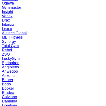
Ogawa
Gymmaster
Insight
Vertex
Drax
Intenza
Lexco
Alatech Global
MBHFitness
Synergy
Total Gym
Rebel
ZSO
LuckyGym
Springfree
Angioletto
Anwegoo
Askona
Beurer
Bodo
Booker
Bradex
Calviano
Dameida
Domtime