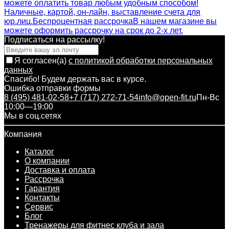
можете оплатить товар любым удобным способом!
Наличные, картой, он-лайн, выставление счета для
юр.лиц.
Беспроцентная рассрочка
В нашем магазине вы
можете оформить рассрочку на срок до 2-х лет.
Подписаться на рассылкy!
Я согласен(a)
с политикой обработки персональных
данных
Спасибо! Будем держать вас в курсе.
Ошибка отправки формы
8 (495) 481-02-58
+7 (717) 272-71-54
info@open-fit.ru
Пн-Вс
10:00—19:00
Мы в соц.сетях
Компания
Каталог
О компании
Доставка и оплата
Рассрочка
Гарантия
Контакты
Сервис
Блог
Тренажеры для фитнес клуба и зала