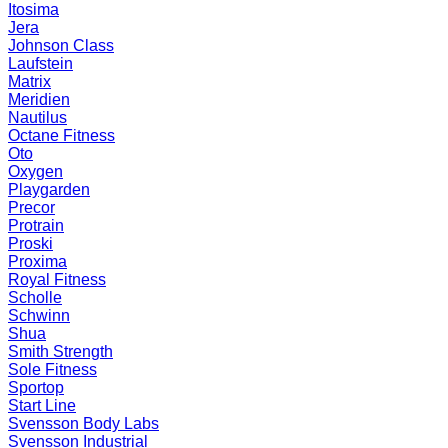
Itosima
Jera
Johnson Class
Laufstein
Matrix
Meridien
Nautilus
Octane Fitness
Oto
Oxygen
Playgarden
Precor
Protrain
Proski
Proxima
Royal Fitness
Scholle
Schwinn
Shua
Smith Strength
Sole Fitness
Sportop
Start Line
Svensson Body Labs
Svensson Industrial