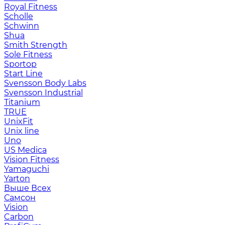
Royal Fitness
Scholle
Schwinn
Shua
Smith Strength
Sole Fitness
Sportop
Start Line
Svensson Body Labs
Svensson Industrial
Titanium
TRUE
UnixFit
Unix line
Uno
US Medica
Vision Fitness
Yamaguchi
Yarton
Выше Всех
Самсон
Vision
Carbon