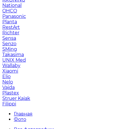
National
OHCO
Panasonic
Planta
RestArt
Richter
Sensa
Senzo
SMing
Takasima
UNIX Med
Wallaby
Xiaomi
Elio
Nelo
Vajda
Plastex
Struer Kajak
Filippi
Главная
Фото