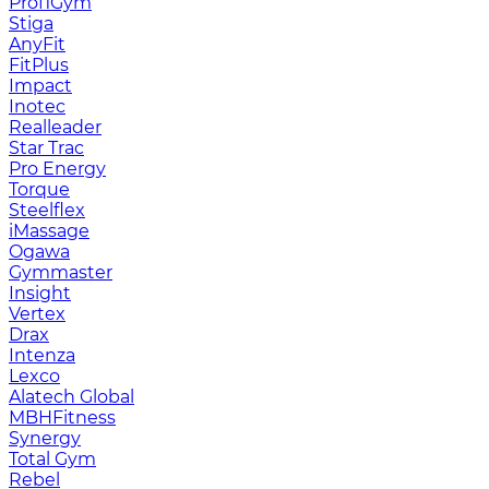
ProfiGym
Stiga
AnyFit
FitPlus
Impact
Inotec
Realleader
Star Trac
Pro Energy
Torque
Steelflex
iMassage
Ogawa
Gymmaster
Insight
Vertex
Drax
Intenza
Lexco
Alatech Global
MBHFitness
Synergy
Total Gym
Rebel