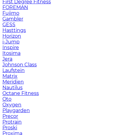
First Degree Fitness
FOREMAN
Fujimo
Gambler
GESS
Hasttings
Horizon
i-Jump
Inspire
Itosima
Jera
Johnson Class
Laufstein
Matrix
Meridien
Nautilus
Octane Fitness
Oto
Oxygen
Playgarden
Precor
Protrain
Proski
Proxima