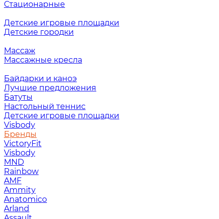
Стационарные
Детские игровые площадки
Детские городки
Массаж
Массажные кресла
Байдарки и каноэ
Лучшие предложения
Батуты
Настольный теннис
Детские игровые площадки
Visbody
Бренды
VictoryFit
Visbody
MND
Rainbow
AMF
Ammity
Anatomico
Arland
Assault