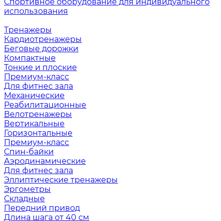
Спортивное оборудование для индивидуального
использования
Тренажеры
Кардиотренажеры
Беговые дорожки
Компактные
Тонкие и плоские
Премиум-класс
Для фитнес зала
Механические
Реабилитационные
Велотренажеры
Вертикальные
Горизонтальные
Премиум-класс
Спин-байки
Аэродинамические
Для фитнес зала
Эллиптические тренажеры
Эргометры
Складные
Передний привод
Длина шага от 40 см