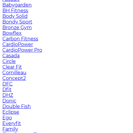
Babygarden
BH Fitness
Body Solid
Bondy Sport
Bronze Gym
Bowflex
Carbon Fitness
CardioPower
CardioPower Pro
Casada
Circle
Clear Fit
Cornilleau
Concept2
DFC
Dfit
DHZ
Donic
Double Fish
Eclipse
Ego
Everyfit
Family