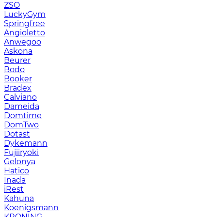
ZSO
LuckyGym
Springfree
Angioletto
Anwegoo
Askona
Beurer
Bodo
Booker
Bradex
Calviano
Dameida
Domtime
DomTwo
Dotast
Dykemann
Fujiiryoki
Gelonya
Hatico
Inada
iRest
Kahuna
Koenigsmann
KRONING