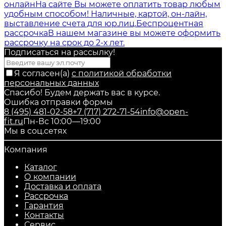
онлайн
На сайте Вы можете оплатить товар любым
удобным способом! Наличные, картой, он-лайн,
выставление счета для юр.лиц.
Беспроцентная
рассрочка
В нашем магазине вы можете оформить
рассрочку на срок до 2-х лет.
Подписаться на рассылкy!
Я согласен(a)
с политикой обработки
персональных данных
Спасибо! Будем держать вас в курсе.
Ошибка отправки формы
8 (495) 481-02-58
+7 (717) 272-71-54
info@open-
fit.ru
Пн-Вс 10:00—19:00
Мы в соц.сетях
Компания
Каталог
О компании
Доставка и оплата
Рассрочка
Гарантия
Контакты
Сервис