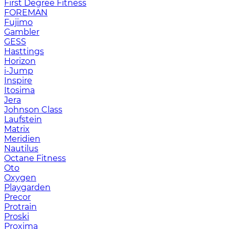
First Degree Fitness
FOREMAN
Fujimo
Gambler
GESS
Hasttings
Horizon
i-Jump
Inspire
Itosima
Jera
Johnson Class
Laufstein
Matrix
Meridien
Nautilus
Octane Fitness
Oto
Oxygen
Playgarden
Precor
Protrain
Proski
Proxima