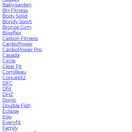
Babygarden
BH Fitness
Body Solid
Bondy Sport
Bronze Gym
Bowflex
Carbon Fitness
CardioPower
CardioPower Pro
Casada
Circle
Clear Fit
Cornilleau
Concept2
DFC
Dfit
DHZ
Donic
Double Fish
Eclipse
Ego
Everyfit
Family