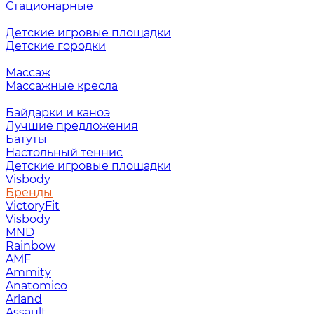
Стационарные
Детские игровые площадки
Детские городки
Массаж
Массажные кресла
Байдарки и каноэ
Лучшие предложения
Батуты
Настольный теннис
Детские игровые площадки
Visbody
Бренды
VictoryFit
Visbody
MND
Rainbow
AMF
Ammity
Anatomico
Arland
Assault