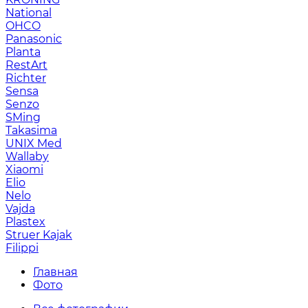
National
OHCO
Panasonic
Planta
RestArt
Richter
Sensa
Senzo
SMing
Takasima
UNIX Med
Wallaby
Xiaomi
Elio
Nelo
Vajda
Plastex
Struer Kajak
Filippi
Главная
Фото