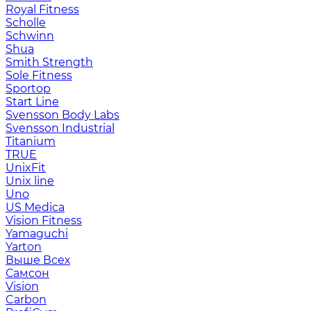
Royal Fitness
Scholle
Schwinn
Shua
Smith Strength
Sole Fitness
Sportop
Start Line
Svensson Body Labs
Svensson Industrial
Titanium
TRUE
UnixFit
Unix line
Uno
US Medica
Vision Fitness
Yamaguchi
Yarton
Выше Всех
Самсон
Vision
Carbon