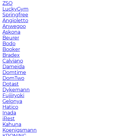
ZSO
LuckyGym
Springfree
Angioletto
Anwegoo
Askona
Beurer
Bodo
Booker
Bradex
Calviano
Dameida
Domtime
DomTwo
Dotast
Dykemann
Fujiiryoki
Gelonya
Hatico
Inada
iRest
Kahuna
Koenigsmann
KRONING