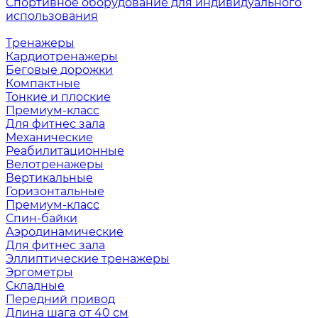
Спортивное оборудование для индивидуального
использования
Тренажеры
Кардиотренажеры
Беговые дорожки
Компактные
Тонкие и плоские
Премиум-класс
Для фитнес зала
Механические
Реабилитационные
Велотренажеры
Вертикальные
Горизонтальные
Премиум-класс
Спин-байки
Аэродинамические
Для фитнес зала
Эллиптические тренажеры
Эргометры
Складные
Передний привод
Длина шага от 40 см