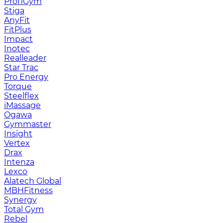
ProfiGym
Stiga
AnyFit
FitPlus
Impact
Inotec
Realleader
Star Trac
Pro Energy
Torque
Steelflex
iMassage
Ogawa
Gymmaster
Insight
Vertex
Drax
Intenza
Lexco
Alatech Global
MBHFitness
Synergy
Total Gym
Rebel