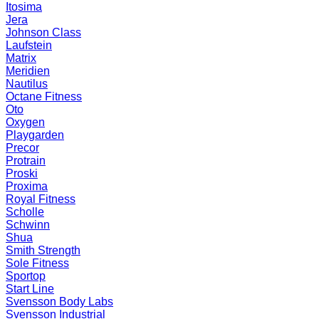
Itosima
Jera
Johnson Class
Laufstein
Matrix
Meridien
Nautilus
Octane Fitness
Oto
Oxygen
Playgarden
Precor
Protrain
Proski
Proxima
Royal Fitness
Scholle
Schwinn
Shua
Smith Strength
Sole Fitness
Sportop
Start Line
Svensson Body Labs
Svensson Industrial