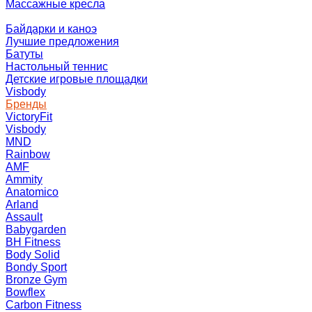
Массажные кресла
Байдарки и каноэ
Лучшие предложения
Батуты
Настольный теннис
Детские игровые площадки
Visbody
Бренды
VictoryFit
Visbody
MND
Rainbow
AMF
Ammity
Anatomico
Arland
Assault
Babygarden
BH Fitness
Body Solid
Bondy Sport
Bronze Gym
Bowflex
Carbon Fitness