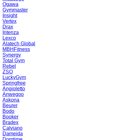
Ogawa
Gymmaster
Insight
Vertex
Drax
Intenza
Lexco
Alatech Global
MBHFitness
Synergy
Total Gym
Rebel
ZSO
LuckyGym
Springfree
Angioletto
Anwegoo
Askona
Beurer
Bodo
Booker
Bradex
Calviano
Dameida
Domtime