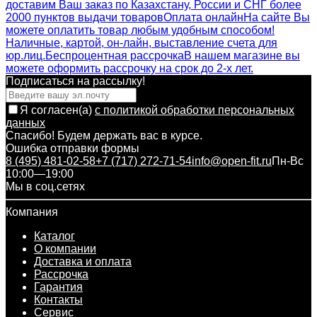
доставим Ваш заказ по Казахстану, России и СНГ более
2000 пунктов выдачи товаров
Оплата онлайн
На сайте Вы
можете оплатить товар любым удобным способом!
Наличные, картой, он-лайн, выставление счета для
юр.лиц.
Беспроцентная рассрочка
В нашем магазине вы
можете оформить рассрочку на срок до 2-х лет.
Подписаться на рассылкy!
Я согласен(a)
с политикой обработки персональных
данных
Спасибо! Будем держать вас в курсе.
Ошибка отправки формы
8 (495) 481-02-58
+7 (717) 272-71-54
info@open-fit.ru
Пн-Вс
10:00—19:00
Мы в соц.сетях
Компания
Каталог
О компании
Доставка и оплата
Рассрочка
Гарантия
Контакты
Сервис