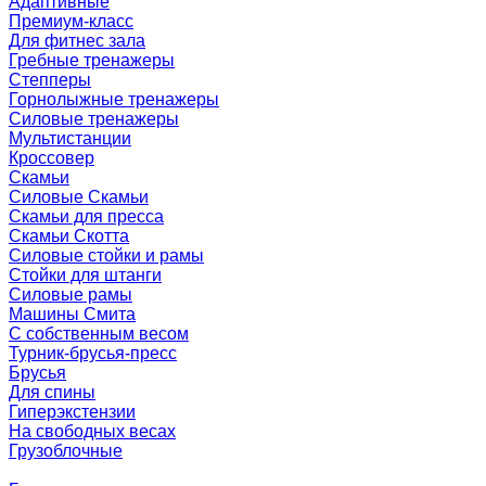
Адаптивные
Премиум-класс
Для фитнес зала
Гребные тренажеры
Степперы
Горнолыжные тренажеры
Силовые тренажеры
Мультистанции
Кроссовер
Скамьи
Силовые Скамьи
Скамьи для пресса
Скамьи Скотта
Силовые стойки и рамы
Стойки для штанги
Силовые рамы
Машины Смита
C собственным весом
Турник-брусья-пресс
Брусья
Для спины
Гиперэкстензии
На свободных весах
Грузоблочные