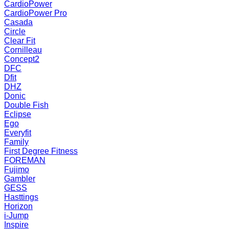
CardioPower
CardioPower Pro
Casada
Circle
Clear Fit
Cornilleau
Concept2
DFC
Dfit
DHZ
Donic
Double Fish
Eclipse
Ego
Everyfit
Family
First Degree Fitness
FOREMAN
Fujimo
Gambler
GESS
Hasttings
Horizon
i-Jump
Inspire