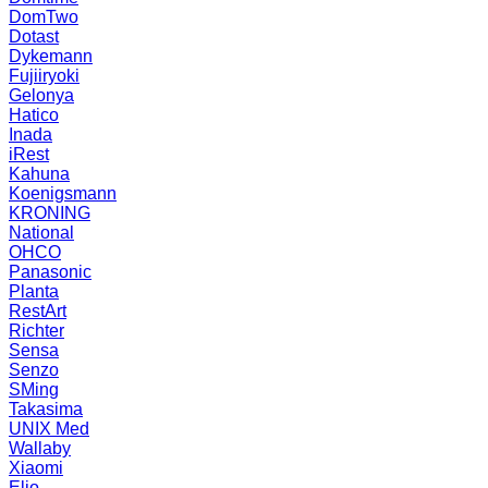
DomTwo
Dotast
Dykemann
Fujiiryoki
Gelonya
Hatico
Inada
iRest
Kahuna
Koenigsmann
KRONING
National
OHCO
Panasonic
Planta
RestArt
Richter
Sensa
Senzo
SMing
Takasima
UNIX Med
Wallaby
Xiaomi
Elio