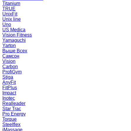
Titanium
TRUE
UnixFit
Unix line
Uno
US Medica
Vision Fitness
Yamaguchi
Yarton
Выше Всех
Самсон
Vision
Carbon
ProfiGym
Stiga
AnyFit
FitPlus
Impact
Inotec
Realleader
Star Trac
Pro Energy
Torque
Steelflex
iMassage