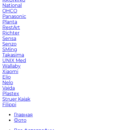
National
OHCO
Panasonic
Planta
RestArt
Richter
Sensa
Senzo
SMing
Takasima
UNIX Med
Wallaby
Xiaomi
Elio
Nelo
Vajda
Plastex
Struer Kajak
Filippi
Главная
Фото