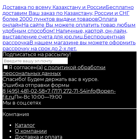
Доставка по всему Казахстану и России
Бесплатно
доставим Ваш заказ по Казахстану, России и СНГ
более 2000 пунктов выдачи товаров
Оплата
онлайн
На сайте Вы можете оплатить товар любым
удобным способом! Наличные, картой, он-лайн,
выставление счета для юр.лиц.
Беспроцентная
рассрочка
В нашем магазине вы можете оформить
рассрочку на срок до 2-х лет.
Подписаться на рассылкy!
Я согласен(a)
с политикой обработки
персональных данных
Спасибо! Будем держать вас в курсе.
Ошибка отправки формы
8 (495) 481-02-58
+7 (717) 272-71-54
info@open-
fit.ru
Пн-Вс 10:00—19:00
Мы в соц.сетях
Компания
Каталог
О компании
Доставка и оплата