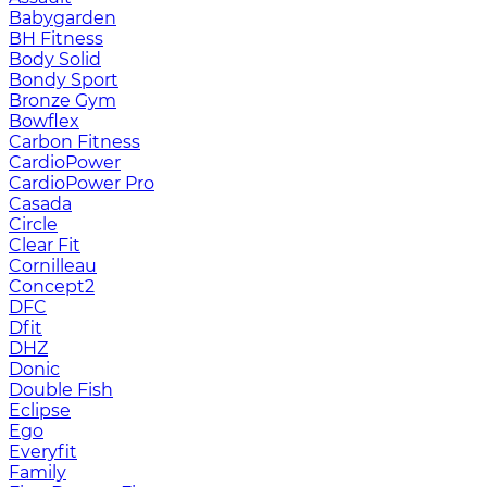
Babygarden
BH Fitness
Body Solid
Bondy Sport
Bronze Gym
Bowflex
Carbon Fitness
CardioPower
CardioPower Pro
Casada
Circle
Clear Fit
Cornilleau
Concept2
DFC
Dfit
DHZ
Donic
Double Fish
Eclipse
Ego
Everyfit
Family