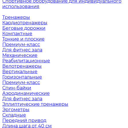
Спортивное оборудование для индивидуального
использования
Тренажеры
Кардиотренажеры
Беговые дорожки
Компактные
Тонкие и плоские
Премиум-класс
Для фитнес зала
Механические
Реабилитационные
Велотренажеры
Вертикальные
Горизонтальные
Премиум-класс
Спин-байки
Аэродинамические
Для фитнес зала
Эллиптические тренажеры
Эргометры
Складные
Передний привод
Длина шага от 40 см