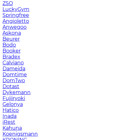
ZSO
LuckyGym
Springfree
Angioletto
Anwegoo
Askona
Beurer
Bodo
Booker
Bradex
Calviano
Dameida
Domtime
DomTwo
Dotast
Dykemann
Fujiiryoki
Gelonya
Hatico
Inada
iRest
Kahuna
Koenigsmann
KRONING