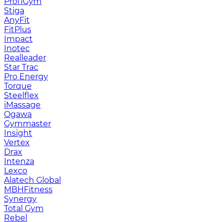
ProfiGym
Stiga
AnyFit
FitPlus
Impact
Inotec
Realleader
Star Trac
Pro Energy
Torque
Steelflex
iMassage
Ogawa
Gymmaster
Insight
Vertex
Drax
Intenza
Lexco
Alatech Global
MBHFitness
Synergy
Total Gym
Rebel