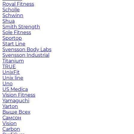
Royal Fitness
Scholle
Schwinn
Shua
Smith Strength
Sole Fitness
Sportop
Start Line
Svensson Body Labs
Svensson Industrial
Titanium
TRUE
UnixFit
Unix line
Uno
US Medica
Vision Fitness
Yamaguchi
Yarton
Выше Всех
Самсон
Vision
Carbon