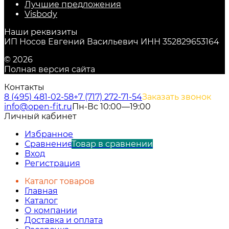
Лучшие предложения
Visbody
Наши реквизиты
ИП Носов Евгений Васильевич ИНН 352829653164
© 2026
Полная версия сайта
Контакты
8 (495) 481-02-58
+7 (717) 272-71-54
Заказать звонок
info@open-fit.ru
Пн-Вс 10:00—19:00
Личный кабинет
Избранное
Сравнение
Товар в сравнении
Вход
Регистрация
Каталог товаров
Главная
Каталог
О компании
Доставка и оплата