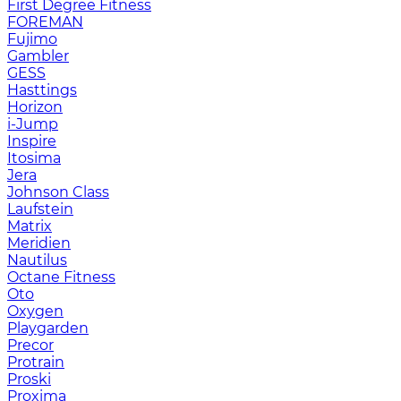
First Degree Fitness
FOREMAN
Fujimo
Gambler
GESS
Hasttings
Horizon
i-Jump
Inspire
Itosima
Jera
Johnson Class
Laufstein
Matrix
Meridien
Nautilus
Octane Fitness
Oto
Oxygen
Playgarden
Precor
Protrain
Proski
Proxima