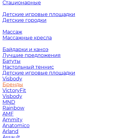
Стационарные
Детские игровые площадки
Детские городки
Массаж
Массажные кресла
Байдарки и каноэ
Лучшие предложения
Батуты
Настольный теннис
Детские игровые площадки
Visbody
Бренды
VictoryFit
Visbody
MND
Rainbow
AMF
Ammity
Anatomico
Arland
Assault