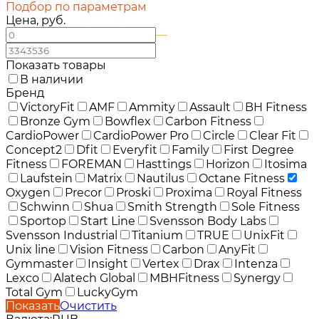
Подбор по параметрам
Цена, руб.
—
Показать товары
В наличии
Бренд
VictoryFit
AMF
Ammity
Assault
BH Fitness
Bronze Gym
Bowflex
Carbon Fitness
CardioPower
CardioPower Pro
Circle
Clear Fit
Concept2
Dfit
Everyfit
Family
First Degree
Fitness
FOREMAN
Hasttings
Horizon
Itosima
Laufstein
Matrix
Nautilus
Octane Fitness
Oxygen
Precor
Proski
Proxima
Royal Fitness
Schwinn
Shua
Smith Strength
Sole Fitness
Sportop
Start Line
Svensson Body Labs
Svensson Industrial
Titanium
TRUE
UnixFit
Unix line
Vision Fitness
Carbon
AnyFit
Gymmaster
Insight
Vertex
Drax
Intenza
Lexco
Alatech Global
MBHFitness
Synergy
Total Gym
LuckyGym
Показать
Очистить