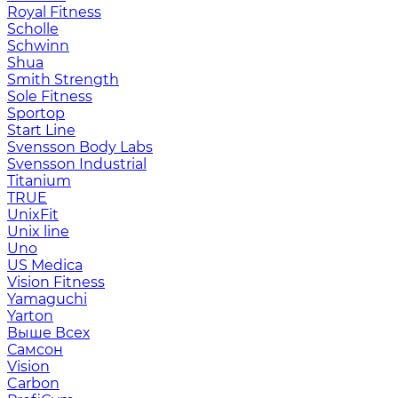
Royal Fitness
Scholle
Schwinn
Shua
Smith Strength
Sole Fitness
Sportop
Start Line
Svensson Body Labs
Svensson Industrial
Titanium
TRUE
UnixFit
Unix line
Uno
US Medica
Vision Fitness
Yamaguchi
Yarton
Выше Всех
Самсон
Vision
Carbon