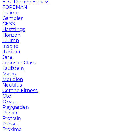
First Degree Fitness
FOREMAN
Fujimo
Gambler
GESS
Hasttings
Horizon
i-Jump
Inspire
Itosima
Jera
Johnson Class
Laufstein
Matrix
Meridien
Nautilus
Octane Fitness
Oto
Oxygen
Playgarden
Precor
Protrain
Proski
Proxima