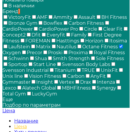
В наличии
Бренд
1
VictoryFit
AMF
Ammity
Assault
BH Fitness
Bronze Gym
Bowflex
Carbon Fitness
CardioPower
CardioPower Pro
Circle
Clear Fit
Concept2
Dfit
Everyfit
Family
First Degree
Fitness
FOREMAN
Hasttings
Horizon
Itosima
Laufstein
Matrix
Nautilus
Octane Fitness
Oxygen
Precor
Proski
Proxima
Royal Fitness
Schwinn
Shua
Smith Strength
Sole Fitness
Sportop
Start Line
Svensson Body Labs
Svensson Industrial
Titanium
TRUE
UnixFit
Unix line
Vision Fitness
Carbon
AnyFit
Gymmaster
Insight
Vertex
Drax
Intenza
Lexco
Alatech Global
MBHFitness
Synergy
Total Gym
LuckyGym
Еще
Подбор по параметрам
Цена
Название
Цена