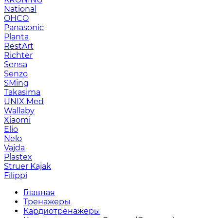
National
OHCO
Panasonic
Planta
RestArt
Richter
Sensa
Senzo
SMing
Takasima
UNIX Med
Wallaby
Xiaomi
Elio
Nelo
Vajda
Plastex
Struer Kajak
Filippi
Главная
Тренажеры
Кардиотренажеры