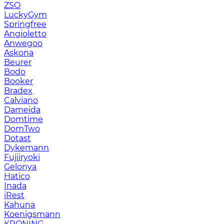
ZSO
LuckyGym
Springfree
Angioletto
Anwegoo
Askona
Beurer
Bodo
Booker
Bradex
Calviano
Dameida
Domtime
DomTwo
Dotast
Dykemann
Fujiiryoki
Gelonya
Hatico
Inada
iRest
Kahuna
Koenigsmann
KRONING