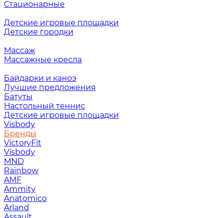
Стационарные
Детские игровые площадки
Детские городки
Массаж
Массажные кресла
Байдарки и каноэ
Лучшие предложения
Батуты
Настольный теннис
Детские игровые площадки
Visbody
Бренды
VictoryFit
Visbody
MND
Rainbow
AMF
Ammity
Anatomico
Arland
Assault