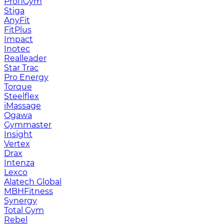
ProfiGym
Stiga
AnyFit
FitPlus
Impact
Inotec
Realleader
Star Trac
Pro Energy
Torque
Steelflex
iMassage
Ogawa
Gymmaster
Insight
Vertex
Drax
Intenza
Lexco
Alatech Global
MBHFitness
Synergy
Total Gym
Rebel