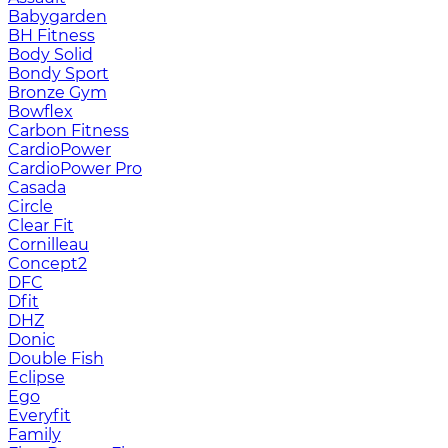
Babygarden
BH Fitness
Body Solid
Bondy Sport
Bronze Gym
Bowflex
Carbon Fitness
CardioPower
CardioPower Pro
Casada
Circle
Clear Fit
Cornilleau
Concept2
DFC
Dfit
DHZ
Donic
Double Fish
Eclipse
Ego
Everyfit
Family