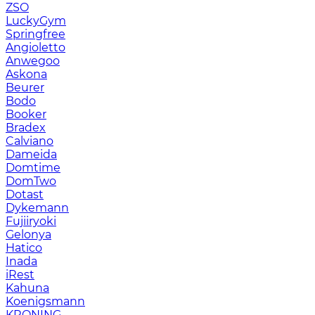
ZSO
LuckyGym
Springfree
Angioletto
Anwegoo
Askona
Beurer
Bodo
Booker
Bradex
Calviano
Dameida
Domtime
DomTwo
Dotast
Dykemann
Fujiiryoki
Gelonya
Hatico
Inada
iRest
Kahuna
Koenigsmann
KRONING