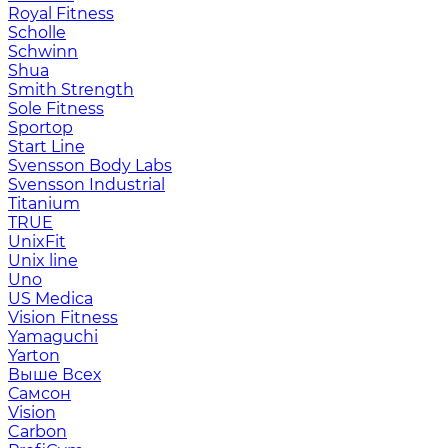
Royal Fitness
Scholle
Schwinn
Shua
Smith Strength
Sole Fitness
Sportop
Start Line
Svensson Body Labs
Svensson Industrial
Titanium
TRUE
UnixFit
Unix line
Uno
US Medica
Vision Fitness
Yamaguchi
Yarton
Выше Всех
Самсон
Vision
Carbon