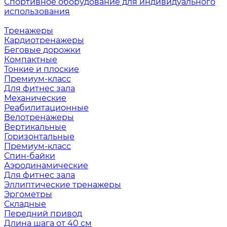
Спортивное оборудование для индивидуального
использования
Тренажеры
Кардиотренажеры
Беговые дорожки
Компактные
Тонкие и плоские
Премиум-класс
Для фитнес зала
Механические
Реабилитационные
Велотренажеры
Вертикальные
Горизонтальные
Премиум-класс
Спин-байки
Аэродинамические
Для фитнес зала
Эллиптические тренажеры
Эргометры
Складные
Передний привод
Длина шага от 40 см