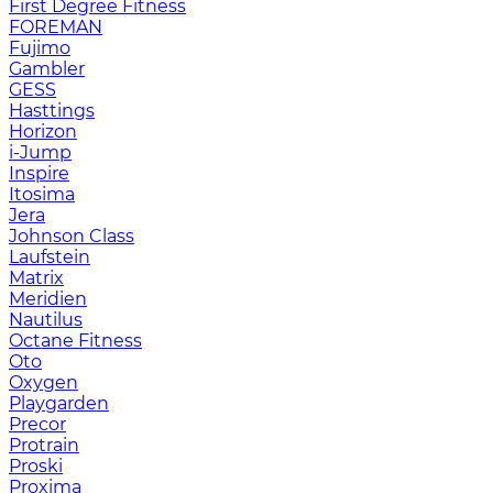
First Degree Fitness
FOREMAN
Fujimo
Gambler
GESS
Hasttings
Horizon
i-Jump
Inspire
Itosima
Jera
Johnson Class
Laufstein
Matrix
Meridien
Nautilus
Octane Fitness
Oto
Oxygen
Playgarden
Precor
Protrain
Proski
Proxima