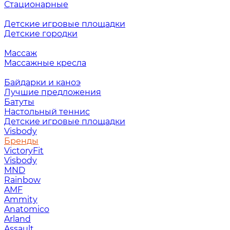
Стационарные
Детские игровые площадки
Детские городки
Массаж
Массажные кресла
Байдарки и каноэ
Лучшие предложения
Батуты
Настольный теннис
Детские игровые площадки
Visbody
Бренды
VictoryFit
Visbody
MND
Rainbow
AMF
Ammity
Anatomico
Arland
Assault