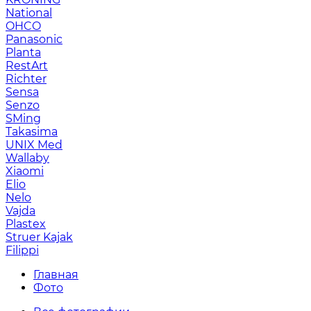
National
OHCO
Panasonic
Planta
RestArt
Richter
Sensa
Senzo
SMing
Takasima
UNIX Med
Wallaby
Xiaomi
Elio
Nelo
Vajda
Plastex
Struer Kajak
Filippi
Главная
Фото