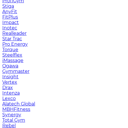
ProfiGym
Stiga
AnyFit
FitPlus
Impact
Inotec
Realleader
Star Trac
Pro Energy
Torque
Steelflex
iMassage
Ogawa
Gymmaster
Insight
Vertex
Drax
Intenza
Lexco
Alatech Global
MBHFitness
Synergy
Total Gym
Rebel