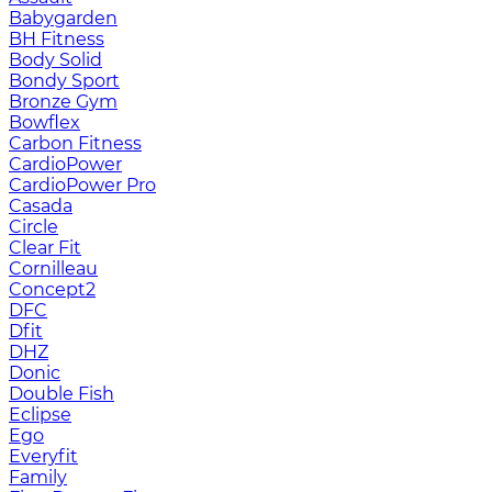
Babygarden
BH Fitness
Body Solid
Bondy Sport
Bronze Gym
Bowflex
Carbon Fitness
CardioPower
CardioPower Pro
Casada
Circle
Clear Fit
Cornilleau
Concept2
DFC
Dfit
DHZ
Donic
Double Fish
Eclipse
Ego
Everyfit
Family