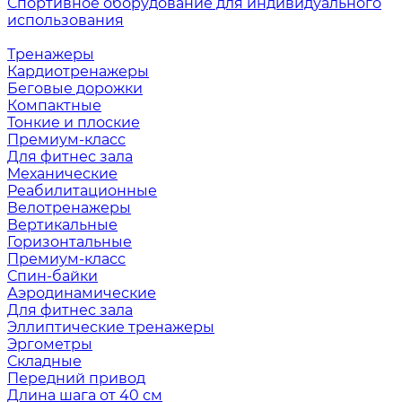
Спортивное оборудование для индивидуального
использования
Тренажеры
Кардиотренажеры
Беговые дорожки
Компактные
Тонкие и плоские
Премиум-класс
Для фитнес зала
Механические
Реабилитационные
Велотренажеры
Вертикальные
Горизонтальные
Премиум-класс
Спин-байки
Аэродинамические
Для фитнес зала
Эллиптические тренажеры
Эргометры
Складные
Передний привод
Длина шага от 40 см