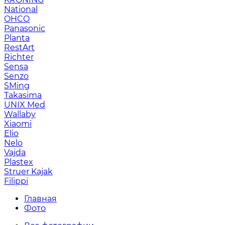
National
OHCO
Panasonic
Planta
RestArt
Richter
Sensa
Senzo
SMing
Takasima
UNIX Med
Wallaby
Xiaomi
Elio
Nelo
Vajda
Plastex
Struer Kajak
Filippi
Главная
Фото