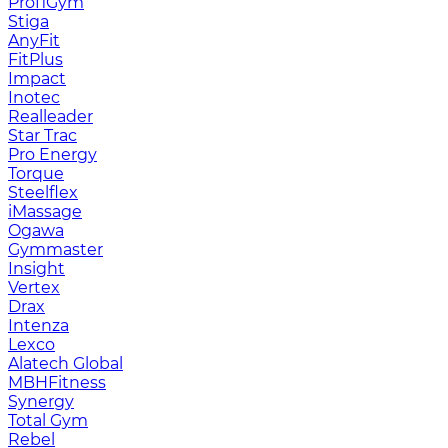
ProfiGym
Stiga
AnyFit
FitPlus
Impact
Inotec
Realleader
Star Trac
Pro Energy
Torque
Steelflex
iMassage
Ogawa
Gymmaster
Insight
Vertex
Drax
Intenza
Lexco
Alatech Global
MBHFitness
Synergy
Total Gym
Rebel