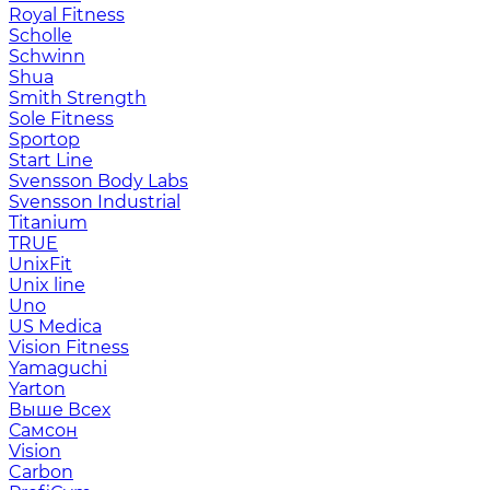
Royal Fitness
Scholle
Schwinn
Shua
Smith Strength
Sole Fitness
Sportop
Start Line
Svensson Body Labs
Svensson Industrial
Titanium
TRUE
UnixFit
Unix line
Uno
US Medica
Vision Fitness
Yamaguchi
Yarton
Выше Всех
Самсон
Vision
Carbon