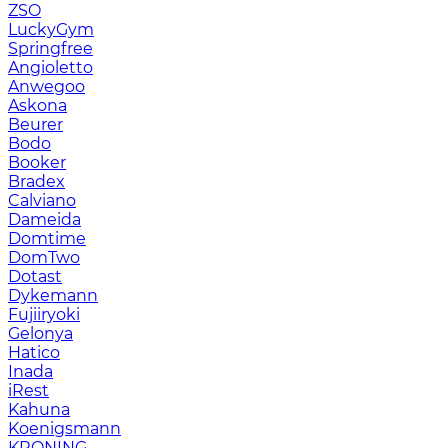
ZSO
LuckyGym
Springfree
Angioletto
Anwegoo
Askona
Beurer
Bodo
Booker
Bradex
Calviano
Dameida
Domtime
DomTwo
Dotast
Dykemann
Fujiiryoki
Gelonya
Hatico
Inada
iRest
Kahuna
Koenigsmann
KRONING