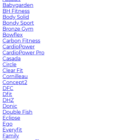
Babygarden
BH Fitness
Body Solid
Bondy Sport
Bronze Gym
Bowflex
Carbon Fitness
CardioPower
CardioPower Pro
Casada
Circle
Clear Fit
Cornilleau
Concept2
DFC
Dfit
DHZ
Donic
Double Fish
Eclipse
Ego
Everyfit
Family