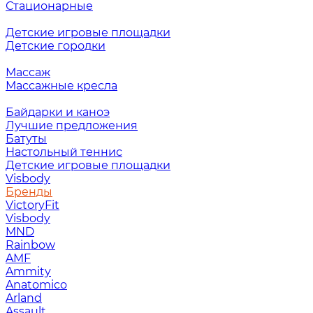
Стационарные
Детские игровые площадки
Детские городки
Массаж
Массажные кресла
Байдарки и каноэ
Лучшие предложения
Батуты
Настольный теннис
Детские игровые площадки
Visbody
Бренды
VictoryFit
Visbody
MND
Rainbow
AMF
Ammity
Anatomico
Arland
Assault