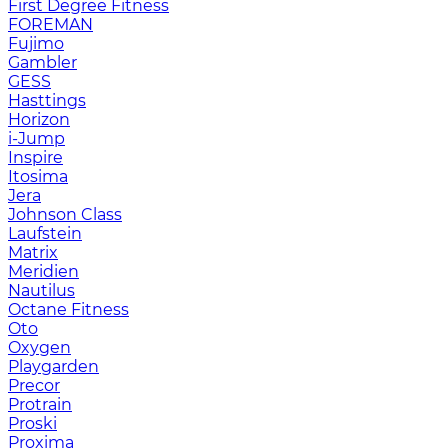
First Degree Fitness
FOREMAN
Fujimo
Gambler
GESS
Hasttings
Horizon
i-Jump
Inspire
Itosima
Jera
Johnson Class
Laufstein
Matrix
Meridien
Nautilus
Octane Fitness
Oto
Oxygen
Playgarden
Precor
Protrain
Proski
Proxima