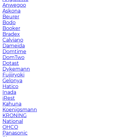
Anwegoo
Askona
Beurer
Bodo
Booker
Bradex
Calviano
Dameida
Domtime
DomTwo
Dotast
Dykemann
Fujiiryoki
Gelonya
Hatico
Inada
iRest
Kahuna
Koenigsmann
KRONING
National
OHCO
Panasonic