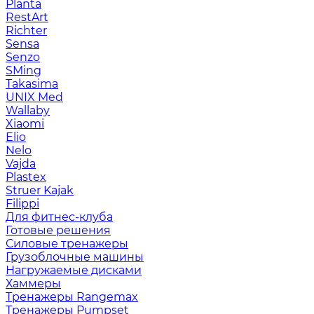
Planta
RestArt
Richter
Sensa
Senzo
SMing
Takasima
UNIX Med
Wallaby
Xiaomi
Elio
Nelo
Vajda
Plastex
Struer Kajak
Filippi
Для фитнес-клуба
Готовые решения
Силовые тренажеры
Грузоблочные машины
Нагружаемые дисками
Хаммеры
Тренажеры Rangemax
Тренажеры Pumpset