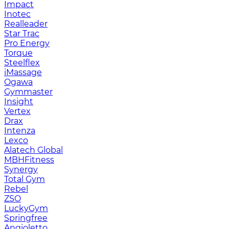
Impact
Inotec
Realleader
Star Trac
Pro Energy
Torque
Steelflex
iMassage
Ogawa
Gymmaster
Insight
Vertex
Drax
Intenza
Lexco
Alatech Global
MBHFitness
Synergy
Total Gym
Rebel
ZSO
LuckyGym
Springfree
Angioletto