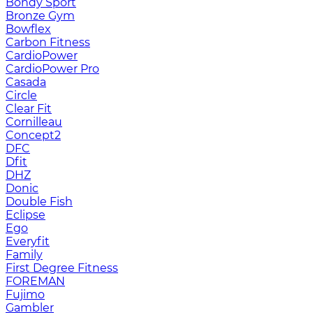
Bondy Sport
Bronze Gym
Bowflex
Carbon Fitness
CardioPower
CardioPower Pro
Casada
Circle
Clear Fit
Cornilleau
Concept2
DFC
Dfit
DHZ
Donic
Double Fish
Eclipse
Ego
Everyfit
Family
First Degree Fitness
FOREMAN
Fujimo
Gambler