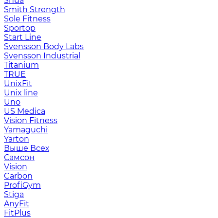
Shua
Smith Strength
Sole Fitness
Sportop
Start Line
Svensson Body Labs
Svensson Industrial
Titanium
TRUE
UnixFit
Unix line
Uno
US Medica
Vision Fitness
Yamaguchi
Yarton
Выше Всех
Самсон
Vision
Carbon
ProfiGym
Stiga
AnyFit
FitPlus