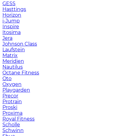
GESS
Hasttings
Horizon
i-Jump
Inspire
Itosima
Jera
Johnson Class
Laufstein
Matrix
Meridien
Nautilus
Octane Fitness
Oto
Oxygen
Playgarden
Precor
Protrain
Proski
Proxima
Royal Fitness
Scholle
Schwinn