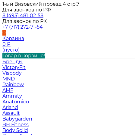
1-ый Вязовский проезд 4 стр.7
Для звонков по РФ
8 (495) 481-02-58
Для звонок по РК
+7 (717) 272-71-54
0
Корзина
0
₽
(пусто)
Товар в корзине!
Бренды
VictoryFit
Visbody
MND
Rainbow
AMF
Ammity
Anatomico
Arland
Assault
Babygarden
BH Fitness
Body Solid